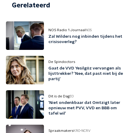
Gerelateerd
NOS Radio 1 Journaal
NOS
Zal Wilders nog inbinden tijdens het
crisisoverleg?
De Spindoctors
Gaat de VVD Yesilgöz vervangen als
lijsttrekker? 'Nee, dat past niet bij de
partij'
Dit is de Dag
EO
'Niet ondenkbaar dat Omtzigt later
opnieuw met PVV, VVD en BBB om
tafel wil'
Spraakmakers
KRO-NCRV