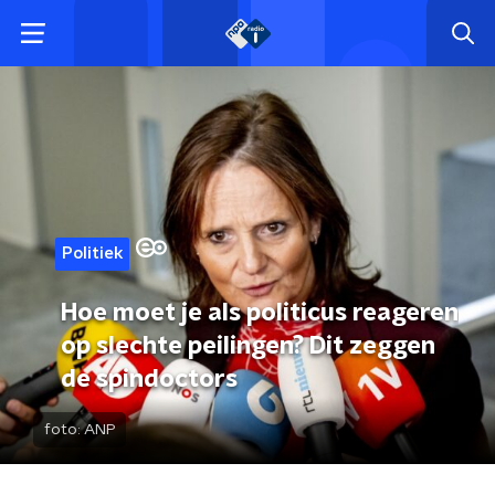
Politiek
Hoe moet je als politicus reageren
op slechte peilingen? Dit zeggen
de spindoctors
foto:
ANP