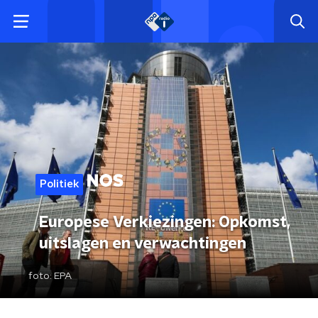
Politiek
Europese Verkiezingen: Opkomst,
uitslagen en verwachtingen
foto:
EPA