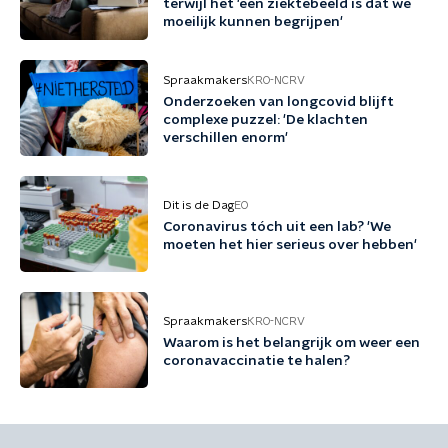
terwijl het 'een ziektebeeld is dat we
moeilijk kunnen begrijpen'
Spraakmakers
KRO-NCRV
Onderzoeken van longcovid blijft
complexe puzzel: 'De klachten
verschillen enorm'
Dit is de Dag
EO
Coronavirus tóch uit een lab? 'We
moeten het hier serieus over hebben'
Spraakmakers
KRO-NCRV
Waarom is het belangrijk om weer een
coronavaccinatie te halen?