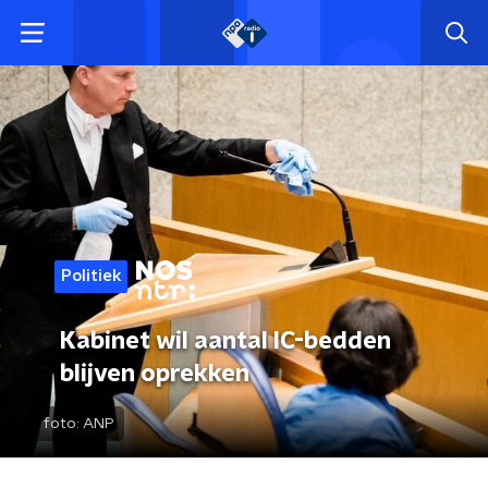
Politiek
Kabinet wil aantal IC-bedden
blijven oprekken
foto:
ANP