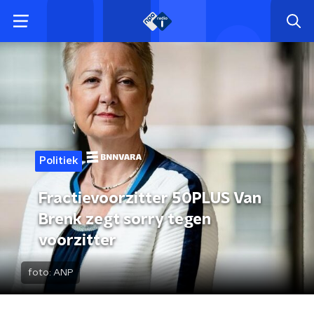
Politiek
Fractievoorzitter 50PLUS Van
Brenk zegt sorry tegen
voorzitter
foto:
ANP