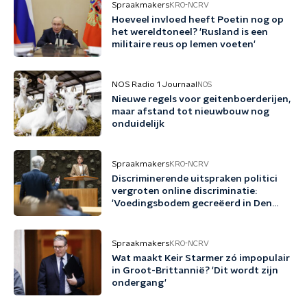
Spraakmakers
KRO-NCRV
Hoeveel invloed heeft Poetin nog op
het wereldtoneel? 'Rusland is een
militaire reus op lemen voeten'
NOS Radio 1 Journaal
NOS
Nieuwe regels voor geitenboerderijen,
maar afstand tot nieuwbouw nog
onduidelijk
Spraakmakers
KRO-NCRV
Discriminerende uitspraken politici
vergroten online discriminatie:
'Voedingsbodem gecreëerd in Den
Haag'
Spraakmakers
KRO-NCRV
Wat maakt Keir Starmer zó impopulair
in Groot-Brittannië? 'Dit wordt zijn
ondergang'