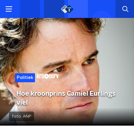
Politiek
Hoe kroonprins Camiel Eurlings
viel
foto:
ANP