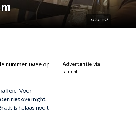
em
foto:
EO
Advertentie via
, de nummer twee op
ster.nl
affen. "V
oor
eten niet overnight
Gratis is helaas nooit