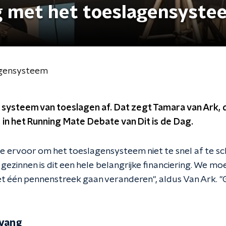
g met het toeslagensyste
agensysteem
t systeem van toeslagen af. Dat zegt Tamara van Ark
, in het Running Mate Debate van Dit is de Dag.
 ervoor om het toeslagensysteem niet te snel af te sch
zinnen is dit een hele belangrijke financiering. We mo
et één pennenstreek gaan veranderen
", aldus Van Ark. "
pvang