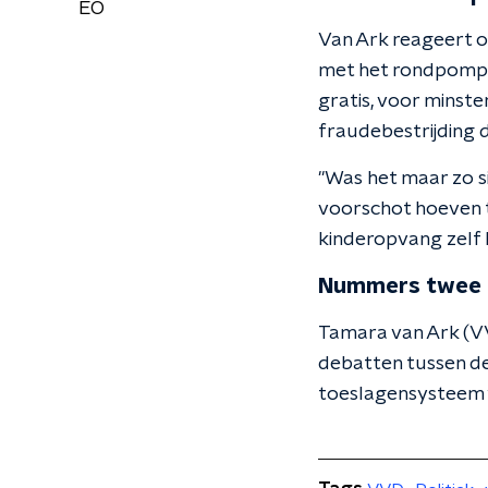
EO
Van Ark reageert o
met het rondpompe
gratis, voor minst
fraudebestrijding 
"Was het maar zo si
voorschot hoeven t
kinderopvang zelf l
Nummers twee
Tamara van Ark (VV
debatten tussen 
toeslagensysteem 