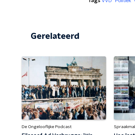
Tags
VVD
Politiek
Gerelateerd
De Ongelooflijke Podcast
Spraakma