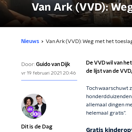
Van Ark (VVD): We
Nieuws
Van Ark (VVD): Weg met het toesl
De VVD wil van he
Door:
Guido van Dijk
de lijst van de VVD
vr 19 februari 2021
20:46
Toch waarschuwt ze
honderdduizenden ge
allemaal dingen m
helemaal gratis".
Dit is de Dag
Gratis kindero