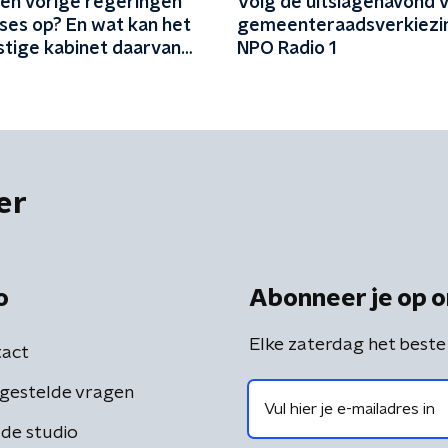
ten vorige regeringen
Volg de uitslagenavond 
ses op? En wat kan het
gemeenteraadsverkiezin
tige kabinet daarvan
NPO Radio 1
er
o
Abonneer je op o
Elke zaterdag het beste
act
gestelde vragen
de studio