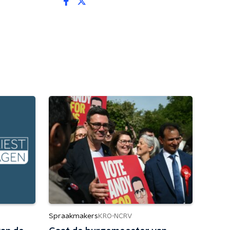
Spraakmakers
KRO-NCRV