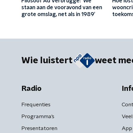
Filosoof Ad Verbrugge: 'We
Hoe los
staan aan de vooravond van een
wooncri
grote omslag, net als in 1989'
toekoms
leren?
Wie luistert
weet me
Radio
Inf
Frequenties
Cont
Programma's
Veel
Presentatoren
App 