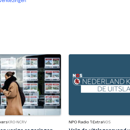
verkiezingen
kers
NPO Radio 1 Extra
KRO-NCRV
NOS