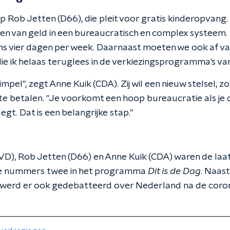
p Rob Jetten (D66), die pleit voor gratis kinderopvan
n van geld in een bureaucratisch en complex systeem
ens vier dagen per week. Daarnaast moeten we ook af va
die ik helaas teruglees in de verkiezingsprogramma's va
mpel", zegt Anne Kuik (CDA). Zij wil een nieuw stelsel, 
e betalen. "Je voorkomt een hoop bureaucratie als je de
egt. Dat is een belangrijke stap."
D), Rob Jetten (D66) en Anne Kuik (CDA) waren de laats
de nummers twee in het programma
Dit is de Dag
. Naast
werd er ook gedebatteerd over Nederland na de corona