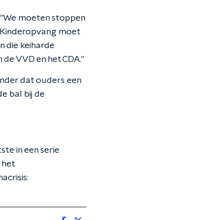
g. "We moeten stoppen
. Kinderopvang moet
n die keiharde
n de VVD en het CDA."
zonder dat ouders een
 bal bij de
te in een serie
 het
crisis: