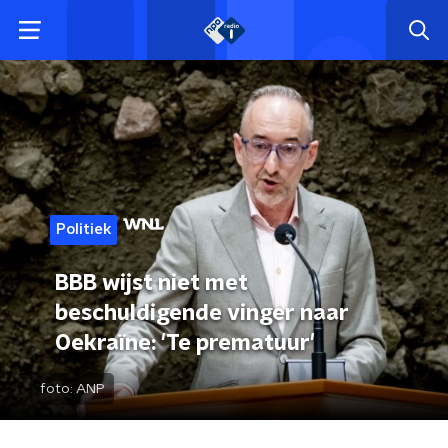
Politiek
BBB wijst niet met
beschuldigende vinger naar
Oekraïne: 'Te prematuur'
foto:
ANP