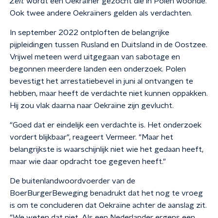
Zeit
wordt een Oekraïner gezocht die in Polen woonde.
Ook twee andere Oekraïners gelden als verdachten.
In september 2022 ontploften de belangrijke
pijpleidingen tussen Rusland en Duitsland in de Oostzee.
Vrijwel meteen werd uitgegaan van sabotage en
begonnen meerdere landen een onderzoek. Polen
bevestigt het arrestatiebevel in juni al ontvangen te
hebben, maar heeft de verdachte niet kunnen oppakken.
Hij zou vlak daarna naar Oekraïne zijn gevlucht.
"Goed dat er eindelijk een verdachte is. Het onderzoek
vordert blijkbaar", reageert Vermeer. "Maar het
belangrijkste is waarschijnlijk niet wie het gedaan heeft,
maar wie daar opdracht toe gegeven heeft."
De buitenlandwoordvoerder van de
BoerBurgerBeweging benadrukt dat het nog te vroeg
is om te concluderen dat Oekraïne achter de aanslag zit.
"We weten dat niet. Als een Nederlander ergens een