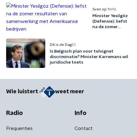
Sven op 1
WNL
Minister Yesilgöz
(Defensie): liefst
na de zomer
resultaten van
samenwerking
met Amerikaanse
Dit is de Dag
EO
bedrijven
Is Belgisch plan voor tolvignet
discriminatie? Minister Karremans wil
juridische toets
Wie luistert
weet meer
Radio
Info
Frequenties
Contact