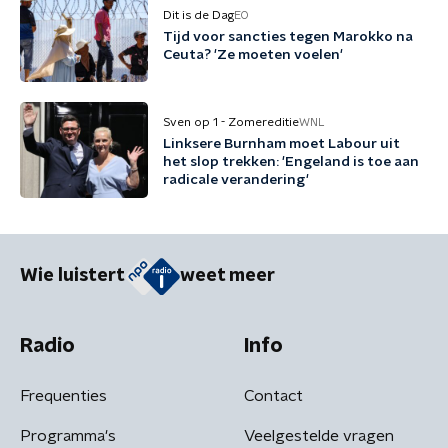
Dit is de Dag
EO
Tijd voor sancties tegen Marokko na
Ceuta? 'Ze moeten voelen'
Sven op 1 - Zomereditie
WNL
Linksere Burnham moet Labour uit
het slop trekken: 'Engeland is toe aan
radicale verandering'
Wie luistert
weet meer
Radio
Info
Frequenties
Contact
Programma's
Veelgestelde vragen