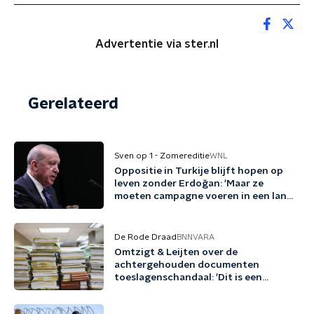
Advertentie via ster.nl
Gerelateerd
Sven op 1 - Zomereditie
WNL
Oppositie in Turkije blijft hopen op
leven zonder Erdoğan: 'Maar ze
moeten campagne voeren in een land
waar dat heel lastig is'
De Rode Draad
BNNVARA
Omtzigt & Leijten over de
achtergehouden documenten
toeslagenschandaal: 'Dit is een
misdrijf'