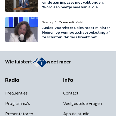
einde aan impasse met vakbonden:
'Word een beetje moe van al die
woordspelletjes'
Sven op 1 - Zomereditie
WNL
Aedes-voorzitter Spies roept minister
Heinen op vennootschapsbelasting af
te schaffen: 'Anders breekt het
kabinet een belofte'
Wie luistert
weet meer
Radio
Info
Frequenties
Contact
Programma's
Veelgestelde vragen
Presentatoren
App de studio