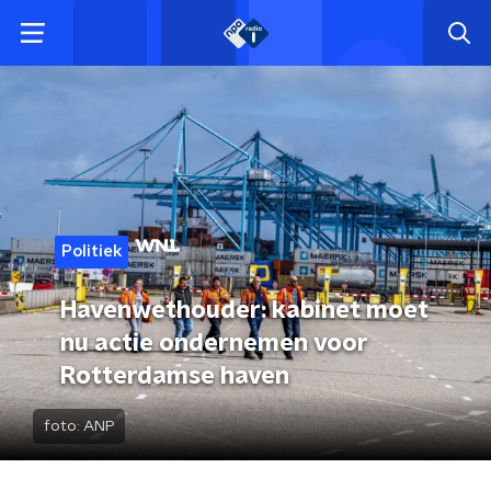
Politiek
Havenwethouder: kabinet moet
nu actie ondernemen voor
Rotterdamse haven
foto:
ANP