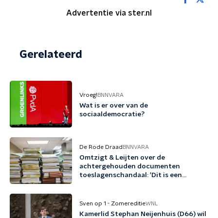
Advertentie via ster.nl
Gerelateerd
Vroeg!
BNNVARA
Wat is er over van de
sociaaldemocratie?
De Rode Draad
BNNVARA
Omtzigt & Leijten over de
achtergehouden documenten
toeslagenschandaal: 'Dit is een
misdrijf'
Sven op 1 - Zomereditie
WNL
Kamerlid Stephan Neijenhuis (D66) wil