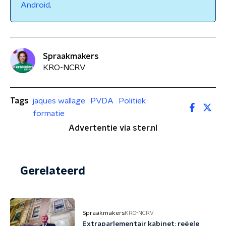
Android
.
Spraakmakers
KRO-NCRV
Tags
jaques wallage
PVDA
Politiek
formatie
Advertentie via ster.nl
Gerelateerd
Spraakmakers
KRO-NCRV
Extraparlementair kabinet: reëele