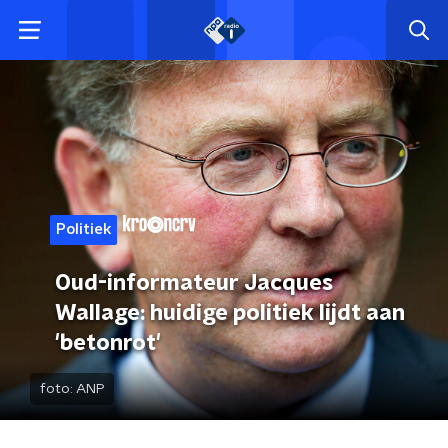
Politiek
Oud-informateur Jacques
Wallage: huidige politiek lijdt aan
'betonrot'
foto:
ANP