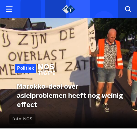
Politiek
Marokko-deal over
asielproblemen heeft nog weinig
effect
foto:
NOS