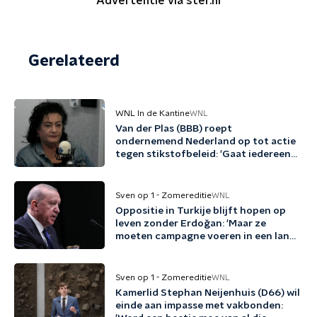
Advertentie via ster.nl
Gerelateerd
WNL In de Kantine
WNL
Van der Plas (BBB) roept
ondernemend Nederland op tot actie
tegen stikstofbeleid: 'Gaat iedereen
aan'
Sven op 1 - Zomereditie
WNL
Oppositie in Turkije blijft hopen op
leven zonder Erdoğan: 'Maar ze
moeten campagne voeren in een land
waar dat heel lastig is'
Sven op 1 - Zomereditie
WNL
Kamerlid Stephan Neijenhuis (D66) wil
einde aan impasse met vakbonden: