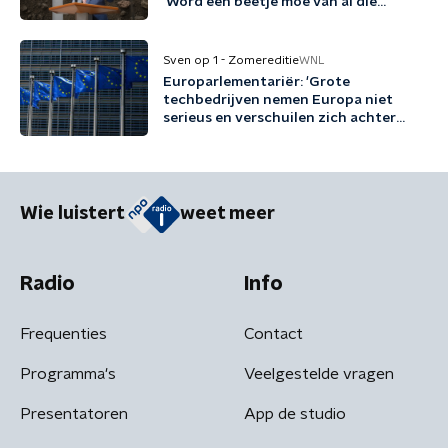
'Word een beetje moe van al die
woordspelletjes'
Sven op 1 - Zomereditie
WNL
Europarlementariër: 'Grote
techbedrijven nemen Europa niet
serieus en verschuilen zich achter
Trump'
Wie luistert
weet meer
Radio
Info
Frequenties
Contact
Programma's
Veelgestelde vragen
Presentatoren
App de studio