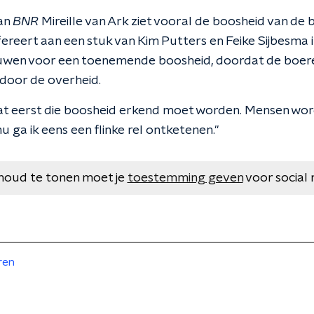
an
BNR
Mireille van Ark ziet vooral de boosheid van de 
efereert aan een stuk van Kim Putters en Feike Sijbesma 
uwen voor een toenemende boosheid, doordat de boeren
door de overheid.
dat eerst die boosheid erkend moet worden. Mensen wor
 ga ik eens een flinke rel ontketenen."
houd te tonen moet je
toestemming geven
voor social 
ren