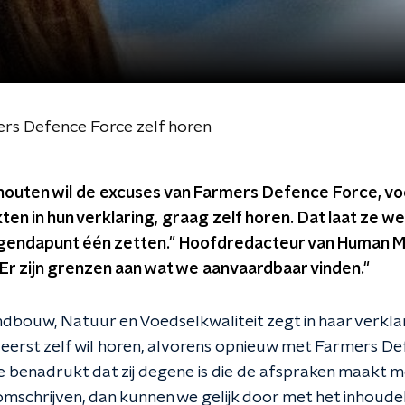
ers Defence Force zelf horen
houten wil de excuses van Farmers Defence Force, voo
n in hun verklaring, graag zelf horen. Dat laat ze w
 agendapunt één zetten." Hoofdredacteur van Human 
Er zijn grenzen aan wat we aanvaardbaar vinden."
ndbouw, Natuur en Voedselkwaliteit zegt in haar verkla
erst zelf wil horen, alvorens opnieuw met Farmers De
 benadrukt dat zij degene is die de afspraken maakt met wi
omschrijven, dan kunnen we gelijk door met het inhoudeli