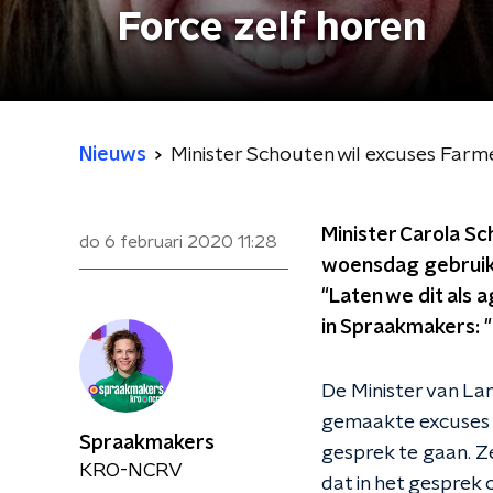
Force zelf horen
Nieuws
Minister Schouten wil excuses Farm
Minister Carola Sc
do 6 februari 2020
11:28
woensdag gebruikte
"Laten we dit als
in Spraakmakers: "
De Minister van La
gemaakte excuses e
Spraakmakers
gesprek te gaan. Ze
KRO-NCRV
dat in het gesprek 