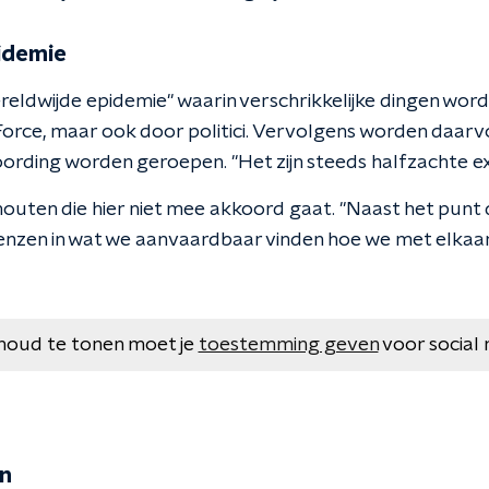
idemie
ereldwijde epidemie" waarin verschrikkelijke dingen wo
orce, maar ook door politici. Vervolgens worden daar
oording worden geroepen. "Het zijn steeds halfzachte ex
chouten die hier niet mee akkoord gaat. "Naast het punt
grenzen in wat we aanvaardbaar vinden hoe we met elka
houd te tonen moet je
toestemming geven
voor social 
n