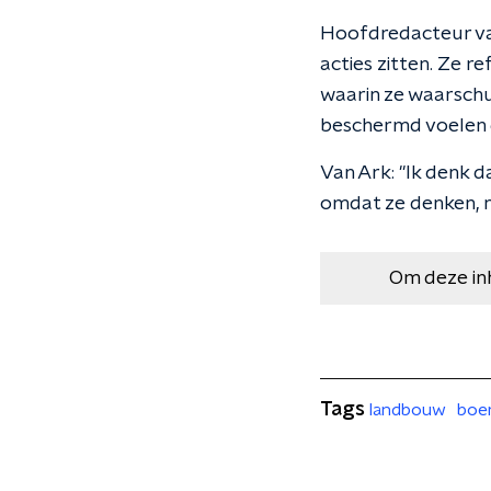
Hoofdredacteur v
acties zitten. Ze r
waarin ze waarsch
beschermd voelen 
Van Ark: "Ik denk 
omdat ze denken, nu
Om deze in
Tags
landbouw
boe