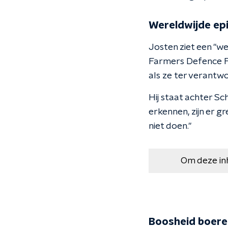
Wereldwijde ep
Josten ziet een "w
Farmers Defence F
als ze ter verantw
Hij staat achter S
erkennen, zijn er 
niet doen."
Om deze in
Boosheid boere