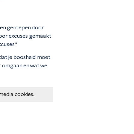
rden geroepen door
voor excuses gemaakt
cuses."
 dat je boosheid moet
ar omgaan en wat we
media cookies.