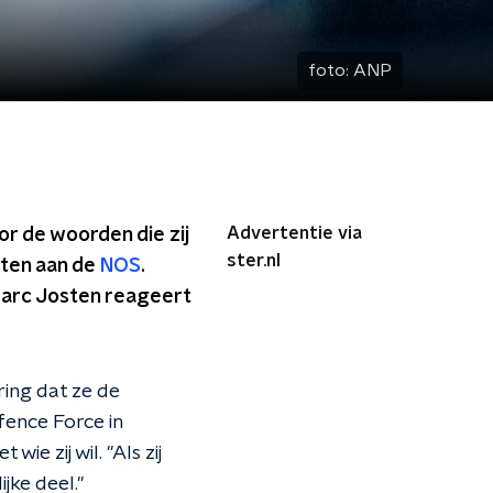
foto:
ANP
Advertentie via
r de woorden die zij
ster.nl
eten aan de
NOS
.
Marc Josten reageert
ring dat ze de
fence Force in
e zij wil. "Als zij
jke deel."