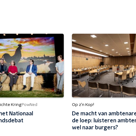
ichte Kring
Op z’n Kop!
PowNed
het Nationaal
De macht van ambtenar
andsdebat
de loep: luisteren ambte
wel naar burgers?