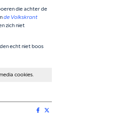
boeren die achter de
in
de Volkskrant
 zich niet
den echt niet boos
media cookies.