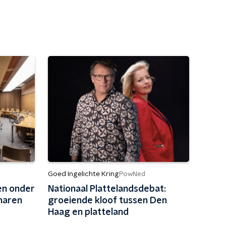
Goed Ingelichte Kring
PowNed
en onder
Nationaal Plattelandsdebat:
naren
groeiende kloof tussen Den
Haag en platteland