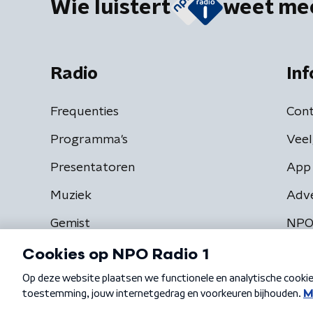
Wie luistert
weet me
Radio
Inf
Frequenties
Cont
Programma's
Veel
Presentatoren
App 
Muziek
Adv
Gemist
NPO
Algemene voorwaarden
Privacybeleid