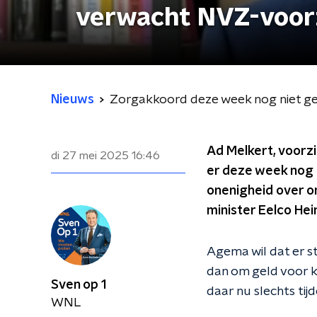
verwacht NVZ-voorz
Nieuws
Zorgakkoord deze week nog niet g
Ad Melkert, voorzi
di 27 mei 2025
16:46
er deze week nog 
onenigheid over o
minister Eelco Hei
Agema wil dat er 
dan om geld voor k
Sven op 1
daar nu slechts tijd
WNL