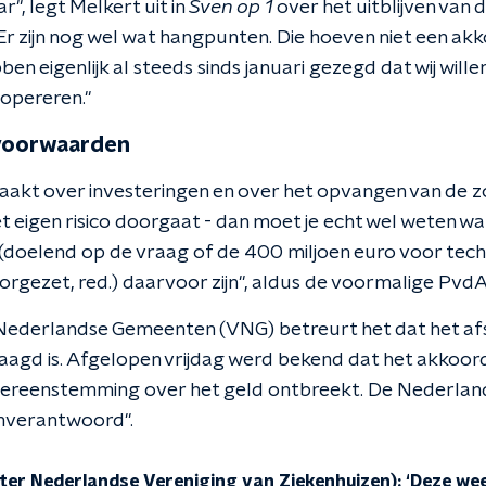
r", legt Melkert uit in
Sven op 1
over het uitblijven van
Er zijn nog wel wat hangpunten. Die hoeven niet een akk
en eigenlijk al steeds sinds januari gezegd dat wij will
 opereren."
dvoorwaarden
maakt over investeringen en over het opvangen van de z
t eigen risico doorgaat - dan moet je echt wel weten wat
oelend op de vraag of de 400 miljoen euro voor techn
rgezet, red.) daarvoor zijn", aldus de voormalige PvdA-
Nederlandse Gemeenten (VNG) betreurt het dat het afs
agd is. Afgelopen vrijdag werd bekend dat het akkoor
ereenstemming over het geld ontbreekt. De Nederla
onverantwoord".
tter Nederlandse Vereniging van Ziekenhuizen): ‘Deze w