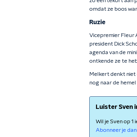
zo een tekort aan 
omdat ze boos ware
Ruzie
Vicepremier Fleur 
president Dick Sc
agenda van de mini
ontkende ze te he
Melkert denkt niet 
nog naar de hemel 
Luister Sven 
Wil je Sven op 1
Abonneer je dan 