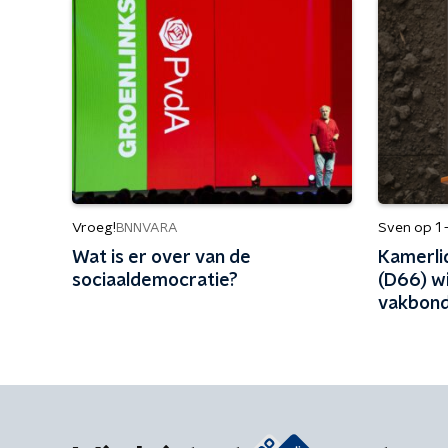
Vroeg!
Sven op 1 
BNNVARA
Wat is er over van de
Kamerli
sociaaldemocratie?
(D66) w
vakbond
moe van 