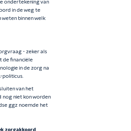
 de ondertekening van
oord in de weg te
en weten binnen welk
orgvraag - zeker als
 de financiële
ologie in de zorg na
politicus.
luiten van het
d nog niet kon worden
ndse ggz noemde het
eek zorgakkoord