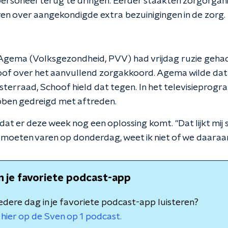
personeel terug te dringen. Eerder staakten zorgorgani
n over aangekondigde extra bezuinigingen in de zorg.
Agema (Volksgezondheid, PVV) had vrijdag ruzie gehad
hoof over het aanvullend zorgakkoord. Agema wilde da
sterraad, Schoof hield dat tegen. In het televisiepro
bben gedreigd met aftreden.
dat er deze week nog een oplossing komt. "Dat lijkt mi
moeten varen op donderdag, weet ik niet of we daaraa
in je favoriete podcast-app
 iedere dag in je favoriete podcast-app luisteren?
hier op de Sven op 1 podcast.