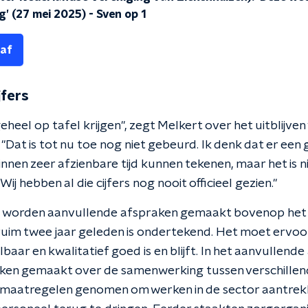
ug’ (27 mei 2025)
-
Sven op 1
 af
jfers
geheel op tafel krijgen", zegt Melkert over het uitblijven
at is tot nu toe nog niet gebeurd. Ik denk dat er een 
nen zeer afzienbare tijd kunnen tekenen, maar het is ni
Wij hebben al die cijfers nog nooit officieel gezien."
d worden aanvullende afspraken gemaakt bovenop het 
uim twee jaar geleden is ondertekend. Het moet ervoo
lbaar en kwalitatief goed is en blijft. In het aanvullen
ken gemaakt over de samenwerking tussen verschillen
maatregelen genomen om werken in de sector aantrekk