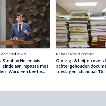
- Zomereditie
De Rode Draad
WNL
BNNVARA
d Stephan Neijenhuis
Omtzigt & Leijten over 
il einde aan impasse met
achtergehouden docum
en: 'Word een beetje
toeslagenschandaal: 'Dit 
al die woordspelletjes'
misdrijf'