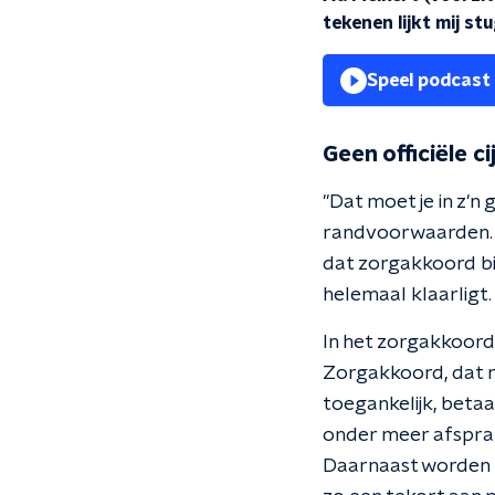
tekenen lijkt mij st
Speel podcast
Geen officiële ci
"Dat moet je in z'n 
randvoorwaarden. "D
dat zorgakkoord bin
helemaal klaarligt. 
In het zorgakkoor
Zorgakkoord, dat r
toegankelijk, betaa
onder meer afspra
Daarnaast worden 