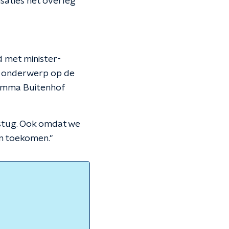
saties het overleg
 met minister-
t onderwerp op de
gramma Buitenhof
j stug. Ook omdat we
n toekomen."