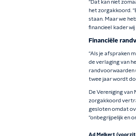
"Dat kan niet zomaa
het zorgakkoord. "
staan. Maar we hebb
financieel kader wij
Financiële ran
"Als je afspraken 
de verlaging van he
randvoorwaarden (d
twee jaar wordt doo
De Vereniging van 
zorgakkoord vertra
gesloten omdat ov
"onbegrijpelijk en 
Ad Melkert (voorzi