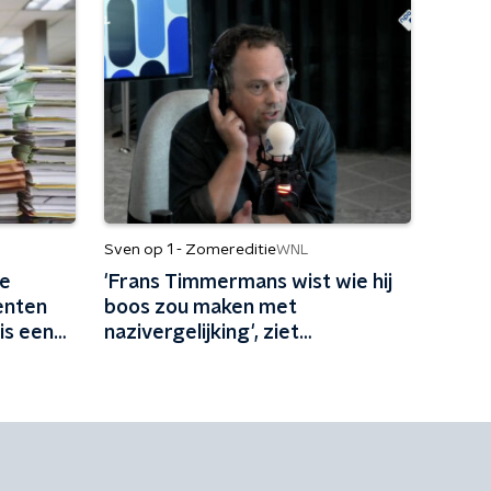
Sven op 1 - Zomereditie
WNL
de
'Frans Timmermans wist wie hij
enten
boos zou maken met
is een
nazivergelijking', ziet
campagnestrateeg Bas Erlings