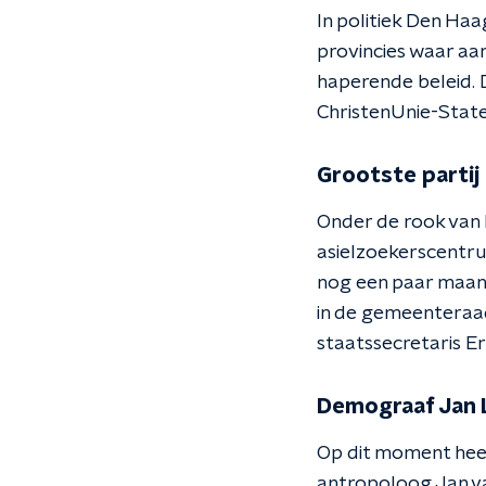
In politiek Den Ha
provincies waar aa
haperende beleid. 
ChristenUnie-State
Grootste partij 
Onder de rook van 
asielzoekerscentru
nog een paar maande
in de gemeenteraa
staatssecretaris Er
Demograaf Jan 
Op dit moment heef
antropoloog Jan van