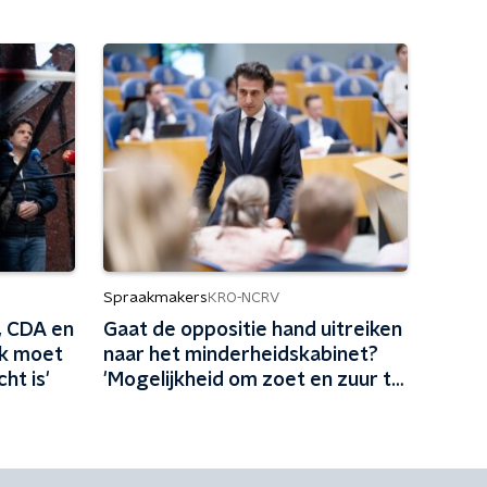
Spraakmakers
KRO-NCRV
, CDA en
Gaat de oppositie hand uitreiken
jk moet
naar het minderheidskabinet?
ht is'
'Mogelijkheid om zoet en zuur te
scheiden'