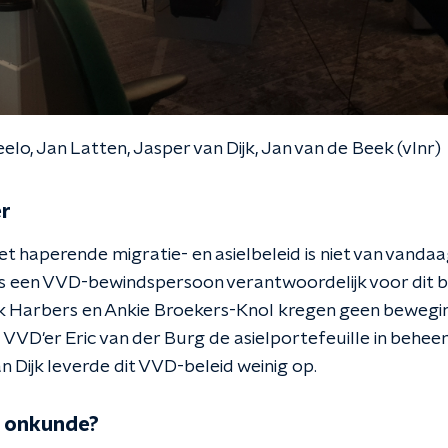
elo, Jan Latten, Jasper van Dijk, Jan van de Beek (vlnr)
er
et haperende migratie- en asielbeleid is niet van vandaa
s een VVD-bewindspersoon verantwoordelijk voor dit be
rk Harbers en Ankie Broekers-Knol kregen geen beweging
g VVD'er Eric van der Burg de asielportefeuille in behee
 Dijk leverde dit VVD-beleid weinig op.
f onkunde?