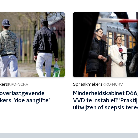
kers
Spraakmakers
KRO-NCRV
KRO-NCRV
overlastgevende
Minderheidskabinet D66
kers: 'doe aangifte'
VVD te instabiel? 'Prakti
uitwijzen of scepsis terec