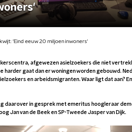
woners'
wijt: 'Eind eeuw 20 miljoen inwoners'
ekerscentra, afgewezen asielzoekers die niet vertrek
ie harder gaat dan er woningen worden gebouwd. Neder
sielzoekers en arbeidsmigranten. Waar ligt dat aan? En 
ng daarover in gesprek met emeritus hoogleraar demo
loog Jan van de Beek en SP-Tweede Jasper van Dijk.