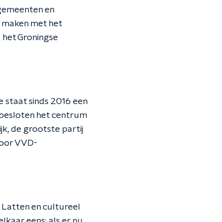
r gemeenten en
e maken met het
 het Groningse
e staat sinds 2016 een
s besloten het centrum
k, de grootste partij
voor VVD-
Latten en cultureel
lkaar eens; als er nu