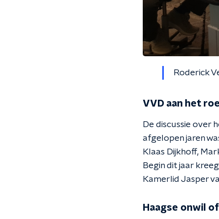
Roderick Ve
VVD aan het ro
De discussie over h
afgelopen jaren wa
Klaas Dijkhoff, Ma
Begin dit jaar kree
Kamerlid Jasper van
Haagse onwil o