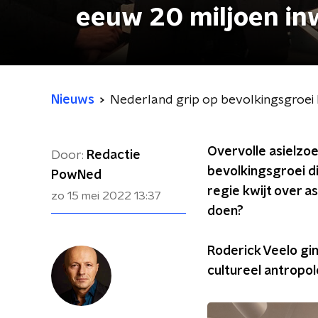
eeuw 20 miljoen in
Nieuws
Nederland grip op bevolkingsgroei k
Overvolle asielzo
Door:
Redactie
bevolkingsgroei d
PowNed
regie kwijt over a
zo 15 mei 2022
13:37
doen?
Roderick Veelo gi
cultureel antropo