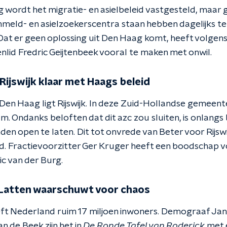
ag wordt het migratie- en asielbeleid vastgesteld, maa
nmeld- en asielzoekerscentra staan hebben dagelijks t
Dat er geen oplossing uit Den Haag komt, heeft volgens
nlid Fredric Geijtenbeek vooral te maken met onwil.
Rijswijk klaar met Haags beleid
Den Haag ligt Rijswijk. In deze Zuid-Hollandse gemeent
m. Ondanks beloften dat dit azc zou sluiten, is onlang
n open te laten. Dit tot onvrede van Beter voor Rijswij
d. Fractievoorzitter Ger Kruger heeft een boodschap 
ic van der Burg.
Latten waarschuwt voor chaos
t Nederland ruim 17 miljoen inwoners. Demograaf Jan 
 de Beek zijn het in
De Ronde Tafel van Roderick
met e