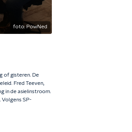
foto:
PowNed
g of gisteren. De
leid. Fred Teeven,
 in de asielinstroom.
r. Volgens SP-