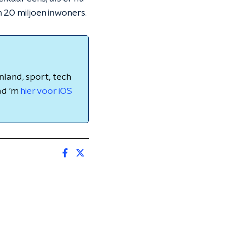
 20 miljoen inwoners.
nland, sport, tech
ad 'm
hier voor iOS