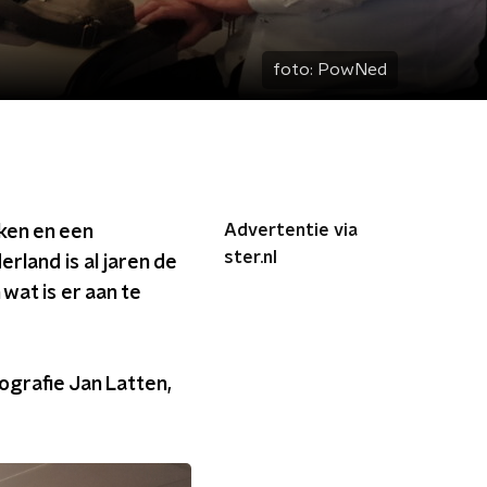
foto:
PowNed
Advertentie via
ken en een
ster.nl
land is al jaren de
wat is er aan te
grafie Jan Latten,