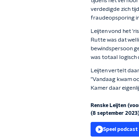
tijdens het verhoo
verdedigde zich tij
fraudeopsporing in 
Leijten vond het 'r
Rutte was dat welli
bewindspersoon gezi
was totaal logisch 
Leijten vertelt daa
"Vandaag kwam ook
Kamer daar eigenli
Renske Leijten (voo
(8 september 2023
Speel podcast