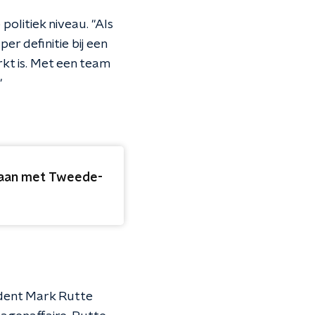
olitiek niveau. "Als
er definitie bij een
rkt is. Met een team
"
gaan met Tweede-
sident Mark Rutte