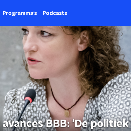
Programma's
Podcasts
avances BBB: 'De politiek 