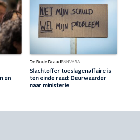
De Rode Draad
BNNVARA
Slachtoffer toeslagenaffaire is
n en
ten einde raad: Deurwaarder
naar ministerie