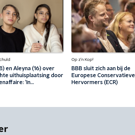
Schuld
Op z’n Kop!
18) en Aleyna (16) over
BBB sluit zich aan bij de
hte uithuisplaatsing door
Europese Conservatieve
naffaire: 'In
Hervormers (ECR)
ingsmodus gegaan'
er