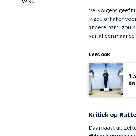
WNL
Vervolgens geeft Le
ik zou afhaken voor
andere partij zou h
van alleen maar spi
Lees ook
'L
én
Kritiek op Rutt
Daarnaast uit Leijt