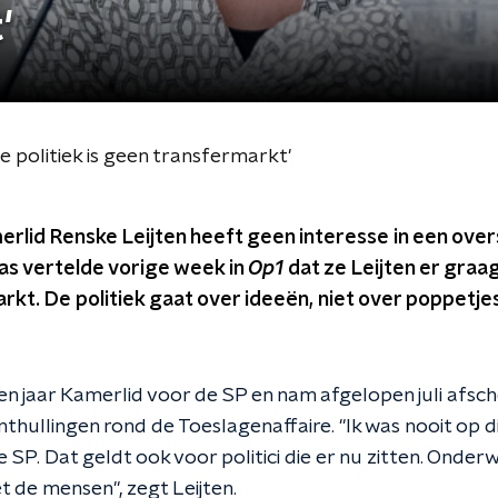
'
e politiek is geen transfermarkt'
rlid Renske Leijten heeft geen interesse in een over
las vertelde vorige week in
Op1
dat ze Leijten er graag
rkt. De politiek gaat over ideeën, niet over poppetjes"
en jaar Kamerlid voor de SP en nam afgelopen juli afsch
onthullingen rond de Toeslagenaffaire. "Ik was nooit op die
P. Dat geldt ook voor politici die er nu zitten. Onderw
et de mensen", zegt Leijten.