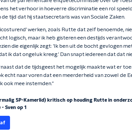
r van de parlementaire enquêtecommissie over de Toesl
dens het verhoor in hoeverre discriminatie een rol speeld
de tijd dat hij staatsecretaris was van Sociale Zaken.
isicosturend' werken, zoals Rutte dat zelf benoemde, nie
cht logisch, maar ik heb gisteren een destijds verantwoo
en die eigenlijk zegt: 'Ik ben uit de bocht gevlogen me
dat ik dat ongeluk kreeg.' Dan snapt iedereen dat dat ni
rnaast dat de tijdsgeest het mogelijk maakte wat er toe
 echt naar voren dat een meerderheid van zowel de E
jk ook mee instemden."
rmalig SP-Kamerlid) kritisch op houding Rutte in onderz
)
-
Sven op 1
 af