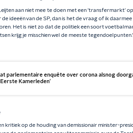
ijten aan niet mee te doen met een 'transfermarkt' op p
 de ideeën van de SP, dan is het de vraag of ik daarmee p
oren. Het is niet zo dat de politiek een soort voetbalma
tsen krijg je misschien wel de meeste tegendoelpunten.
aat parlementaire enquête over corona alsnog door
 Eerste Kamerleden'
e
en kritiek op de houding van demissionair minister-pre