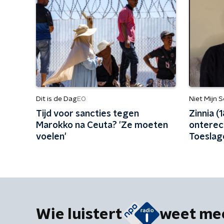
Dit is de Dag
Niet Mijn 
EO
Tijd voor sancties tegen
Zinnia (
Marokko na Ceuta? 'Ze moeten
onterec
voelen'
Toeslage
overlev
Wie luistert
weet me