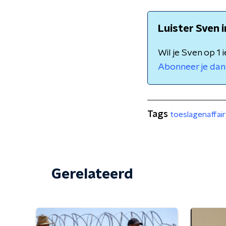
Luister Sven 
Wil je Sven op 1
Abonneer je dan 
Tags
toeslagenaffai
Gerelateerd