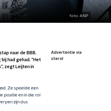
foto:
ANP
Advertentie via
stap naar de BBB.
ster.nl
 bij had gehad. "Het
, zegt Leijten in
eid. Ze speelde een
 positie en in die rol
erpen zijn dus