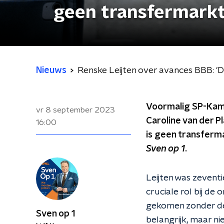
geen transfermarkt
Nieuws
Renske Leijten over avances BBB: 'D
Voormalig SP-Kame
vr 8 september 2023
Caroline van der P
16:00
is geen transferma
Sven op 1
.
Leijten was zeventi
cruciale rol bij de 
gekomen zonder de S
Sven op 1
belangrijk, maar ni