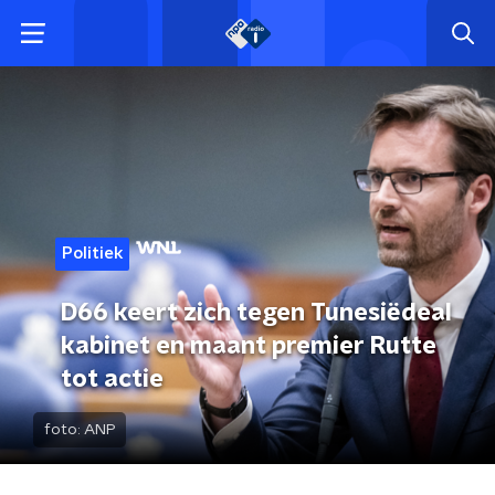
Politiek
D66 keert zich tegen Tunesiëdeal
kabinet en maant premier Rutte
tot actie
foto:
ANP