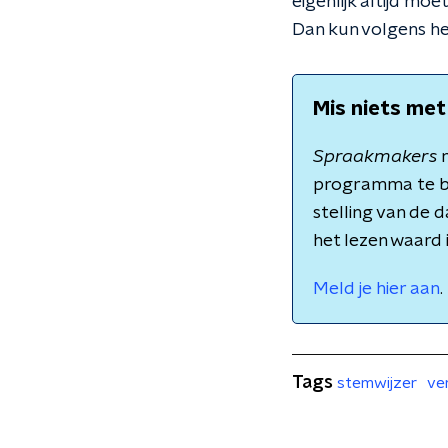
eigenlijk altijd mo
Dan kun volgens h
Mis niets met
Spraakmakers
m
programma te b
stelling van de 
het lezen waard 
Meld je hier aan
.
Tags
stemwijzer
ve