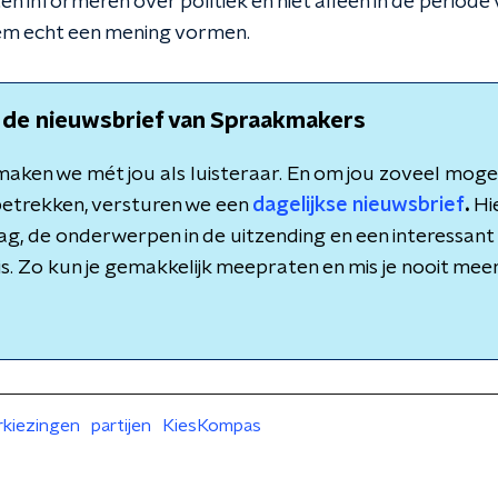
eten informeren over politiek en niet alleen in de periode
em echt een mening vormen.
 de nieuwsbrief van Spraakmakers
aken we mét jou als luisteraar. En om jou zoveel mogeli
etrekken, versturen we een
dagelijkse nieuwsbrief
.
Hie
dag, de onderwerpen in de uitzending en een interessant 
is. Zo kun je gemakkelijk meepraten en mis je nooit meer 
rkiezingen
partijen
KiesKompas