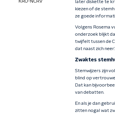
KRO-NCRV
later diskette te 
kiezen of de stemhu
ze goede informatie"
Volgens Rosema vul
onderzoek blijkt da
twijfelt tussen de 
dat naast zich nee
Zwaktes stemh
Stemwijzers zijn vo
blind op vertrouwe
Dat kan bijvoorbeel
van debatten.
En als je dan gebru
zitten nogal wat zw