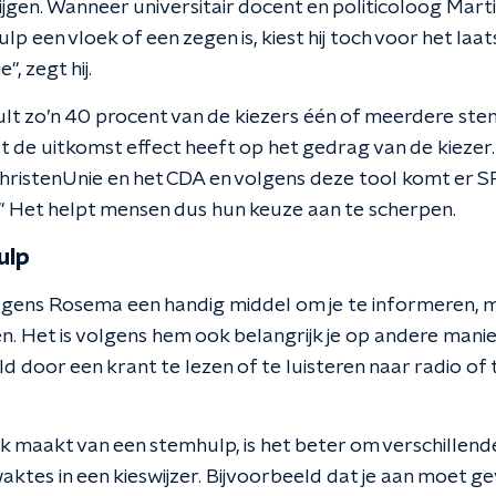
krijgen. Wanneer universitair docent en politicoloog Ma
lp een vloek of een zegen is, kiest hij toch voor het laa
, zegt hij.
t zo’n 40 procent van de kiezers één of meerdere stemh
t de uitkomst effect heeft op het gedrag van de kiezer
ChristenUnie en het CDA en volgens deze tool komt er SP
r." Het helpt mensen dus hun keuze aan te scherpen.
ulp
lgens Rosema een handig middel om je te informeren, ma
n. Het is volgens hem ook belangrijk je op andere mani
d door een krant te lezen of te luisteren naar radio of 
ik maakt van een stemhulp, is het beter om verschillende 
aktes in een kieswijzer. Bijvoorbeeld dat je aan moet g