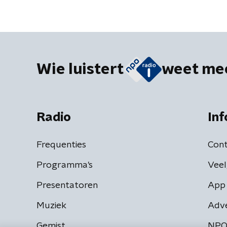
de normale procedure is'
Wie luistert
weet me
Radio
Inf
Frequenties
Cont
Programma's
Veel
Presentatoren
App 
Muziek
Adv
Gemist
NPO