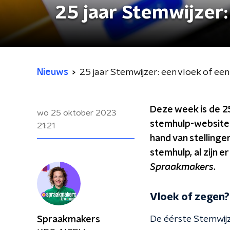
25 jaar Stemwijzer:
Nieuws
25 jaar Stemwijzer: een vloek of ee
Deze week is de 2
wo 25 oktober 2023
stemhulp-websites
21:21
hand van stellinge
stemhulp, al zijn e
Spraakmakers
.
Vloek of zegen?
De éérste Stemwijz
Spraakmakers