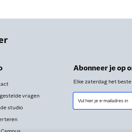
gevolgen lokaal landen'
er
o
Abonneer je op o
Elke zaterdag het beste
act
gestelde vragen
de studio
erteren
 Campus