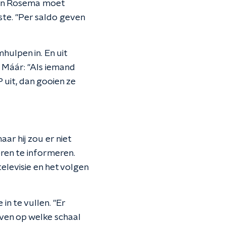
rtin Rosema moet
tste. "Per saldo geven
ulpen in. En uit
. Máár: "Als iemand
 uit, dan gooien ze
ar hij zou er niet
eren te informeren.
televisie en het volgen
in te vullen. "Er
even op welke schaal