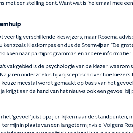
ns met een stelling bent. Want wat is 'helemaal mee een
temhulp
 tot veertig verschillende kieswijzers, maar Rosema advi
iken zoals Kieskompas en dus de Stemwijzer. "De groter
klikken naar partijprogramma's en andere informatie."
a’s vakgebied is de psychologie van de kiezer: waaro
Na jaren onderzoek is hij vrij sceptisch over hoe kiezer
e keuze meestal wordt gemaakt op basis van het gevoel.
je krijgt aan de hand van het nieuws ook een gevoel bij p
n het ‘gevoel’ juist opzij en kijken naar de standpunten,
termijn in plaats van een langetermijnvisie. Volgens Ro