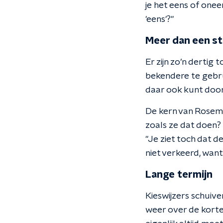
je het eens of onee
'eens'?"
Meer dan een s
Er zijn zo’n dertig
bekendere te gebru
daar ook kunt door
De kern van Rosem
zoals ze dat doen? 
"Je ziet toch dat d
niet verkeerd, want 
Lange termijn
Kieswijzers schuive
weer over de korte 