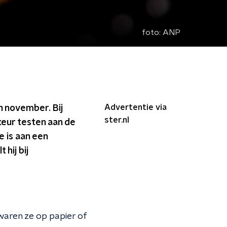
foto:
ANP
Advertentie via
n november. Bij
ster.nl
keur testen aan de
e is aan een
 hij bij
waren ze op papier of