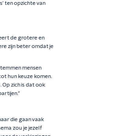
s' ten opzichte van
seert de grotere en
e zijn beter omdat je
m stemmen mensen
s tot hun keuze komen.
 Op zich is dat ook
artijen."
 maar die gaan vaak
sema zou je jezelf