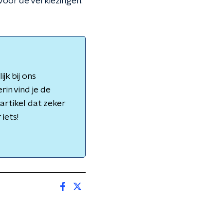
 voor de verkiezingen.
jk bij ons
rin vind je de
artikel dat zeker
iets!