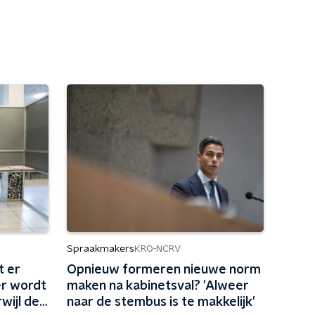
Spraakmakers
KRO-NCRV
t er
Opnieuw formeren nieuwe norm
er wordt
maken na kabinetsval? 'Alweer
wijl de
naar de stembus is te makkelijk'