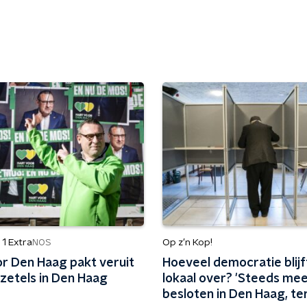
1 Extra
Op z’n Kop!
NOS
or Den Haag pakt veruit
Hoeveel democratie blijf
zetels in Den Haag
lokaal over? 'Steeds me
besloten in Den Haag, ter