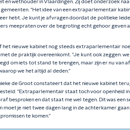
it en wethouder in Vlaardingen. Zij doet onderzoek naa
gemeenten. "Het idee van een extraparlementair kabine
eer hebt. Je kunt je afvragen doordat de politieke leider
ers meepraten over de begroting echt gehoor geven a
 het nieuwe kabinet nog steeds extraparlementair noe
 met de praktijk overeenkomt. "Je kunt ook zeggen: w
gd om iets tot stand te brengen, maar zijn er nu van a
aarop we het altijd al deden."
eke de Groot constateert dat het nieuwe kabinet teru
rgesteld: "Extraparlementair staat toch voor openheid i
ooraf besproken en dat staat me wel tegen. Dit was een 
n moet je niet twee dagen lang in de achterkamer gaa
promissen te komen."