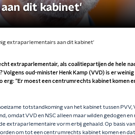
aan dit kabinet'
nig extraparlementairs aan dit kabinet'
 echt extraparlementair, als coalitiepartijen de hele 
? Volgens oud-minister Henk Kamp (VVD) is er weinig
 zo erg: "Er moest een centrumrechts kabinet komen en 
moeizame totstandkoming van het kabinet tussen PVV,
and, omdat VVD en NSC alleen maar wilden gedogen en 
e extraparlementaire vorm erbij gehaald. Op basis van
orden om tot een centrumrechts kabinet komen en dat i