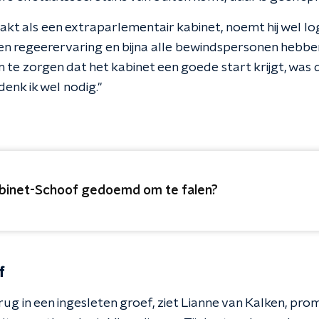
pakt als een extraparlementair kabinet, noemt hij wel log
en regeerervaring en bijna alle bewindspersonen hebben
m te zorgen dat het kabinet een goede start krijgt, wa
enk ik wel nodig."
binet-Schoof gedoemd om te falen?
f
rug in een ingesleten groef, ziet Lianne van Kalken, p