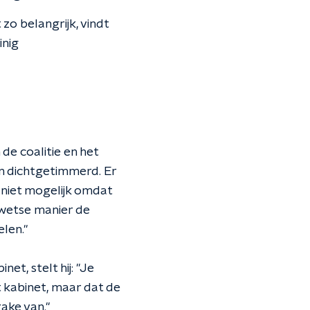
 zo belangrijk, vindt
inig
de coalitie en het
ren dichtgetimmerd. Er
 niet mogelijk omdat
erwetse manier de
len."
t, stelt hij: "Je
t kabinet, maar dat de
rake van."