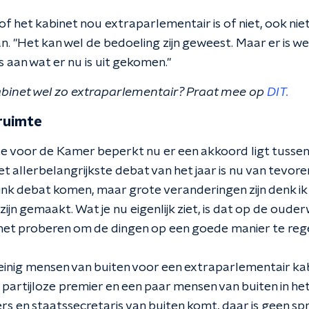
of het kabinet nou extraparlementair is of niet, ook niet
 "Het kan wel de bedoeling zijn geweest. Maar er is we
 aan wat er nu is uit gekomen."
t kabinet wel zo extraparlementair? Praat mee op
DIT.
ruimte
e voor de Kamer beperkt nu er een akkoord ligt tussen 
"Het allerbelangrijkste debat van het jaar is nu van tevo
link debat komen, maar grote veranderingen zijn denk ik
ijn gemaakt. Wat je nu eigenlijk ziet, is dat op de oud
binet proberen om de dingen op een goede manier te rege
nig mensen van buiten voor een extraparlementair kabine
partijloze premier en een paar mensen van buiten in he
ers en staatssecretaris van buiten komt, daar is geen sp