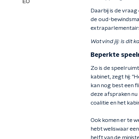
EO
Daarbij is de vraag 
de oud-bewindsman.
extraparlementairs
Wat vind jij: is di
Beperkte speel
Zo is de speelruimt
kabinet, zegt hij: 
kan nog best een f
deze afspraken nu z
coalitie en het ka
Ook komen er te wei
hebt weliswaar een 
helft van de minist