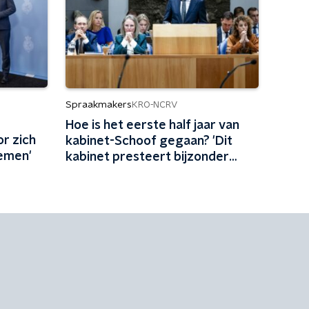
Spraakmakers
KRO-NCRV
Hoe is het eerste half jaar van
r zich
kabinet-Schoof gegaan? 'Dit
emen'
kabinet presteert bijzonder
weinig'