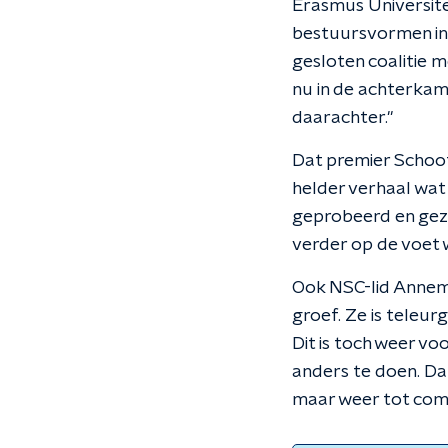
Erasmus Universite
bestuursvormen in 
gesloten coalitie m
nu in de achterkam
daarachter."
Dat premier Schoof
helder verhaal wat
geprobeerd en geze
verder op de voet w
Ook NSC-lid Annemi
groef. Ze is teleu
Dit is toch weer v
anders te doen. Da
maar weer tot com