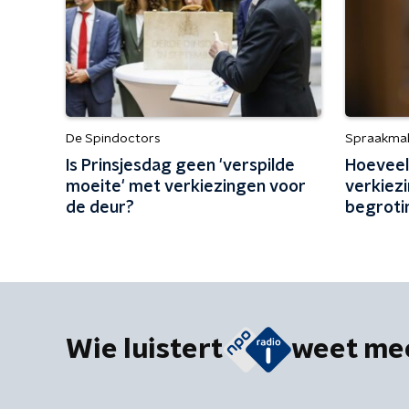
De Spindoctors
Spraakma
Is Prinsjesdag geen 'verspilde
Hoeveel 
moeite' met verkiezingen voor
verkiez
de deur?
begroti
Wie luistert
weet me