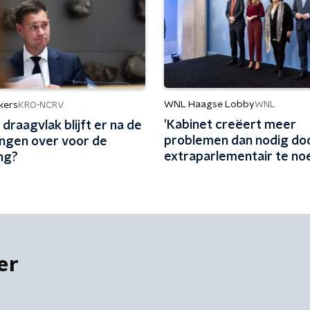
WNL Haagse Lobby
WNL
kers
KRO-NCRV
'Kabinet creëert meer
draagvlak blijft er na de
problemen dan nodig doo
ingen over voor de
extraparlementair te no
ng?
er