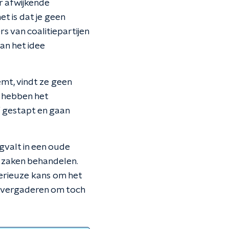
r afwijkende
t is dat je geen
s van coalitiepartijen
an het idee
mt, vindt ze geen
e hebben het
f gestapt en gaan
gvalt in een oude
n zaken behandelen.
serieuze kans om het
n vergaderen om toch