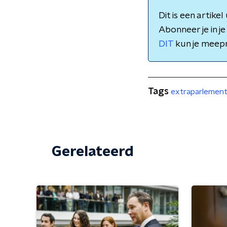
Dit is een artike
Abonneer je in j
DIT
kun je meepr
Tags
extraparlement
Gerelateerd