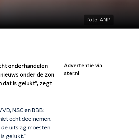
foto:
ANP
Advertentie via
nacht onderhandelen
ster.nl
 nieuws onder de zon
dat is gelukt", zegt
 VVD, NSC en BBB:
niet echt deelnemen.
 de uitslag moesten
s gelukt."