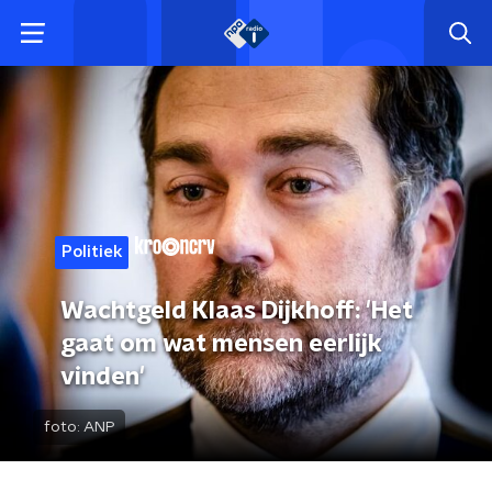
Politiek
Wachtgeld Klaas Dijkhoff: 'Het
gaat om wat mensen eerlijk
vinden'
foto:
ANP