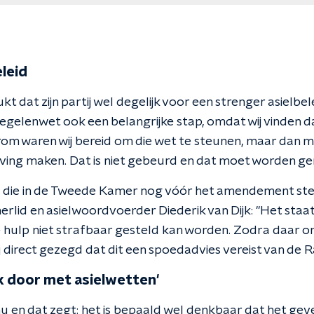
leid
 dat zijn partij wel degelijk voor een strenger asielbele
gelenwet ook een belangrijke stap, omdat wij vinden d
m waren wij bereid om die wet te steunen, maar dan m
ing maken. Dat is niet gebeurd en dat moet worden ge
 die in de Tweede Kamer nog vóór het amendement stem
rlid en asielwoordvoerder Diederik van Dijk: "Het staa
e hulp niet strafbaar gesteld kan worden. Zodra daar o
 direct gezegd dat dit een spoedadvies vereist van de R
jk door met asielwetten'
 nu en dat zegt: het is bepaald wel denkbaar dat het gev