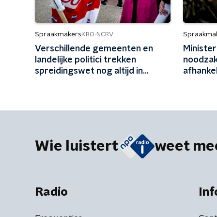
Spraakmakers
Spraakma
KRO-NCRV
Verschillende gemeenten en
Minister
landelijke politici trekken
noodzake
spreidingswet nog altijd in
afhanke
twijfel: 'Heel schadelijk'
tech ter
Wie luistert
weet me
Radio
Inf