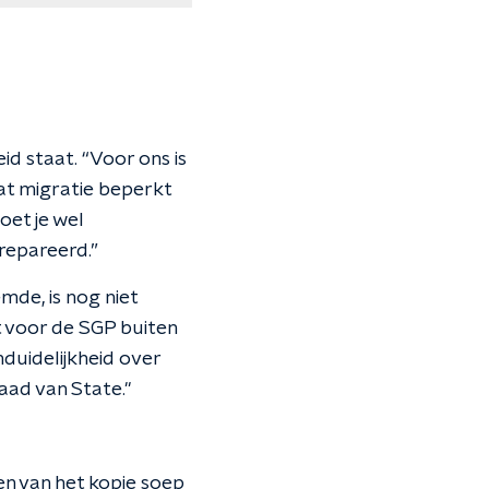
id staat. “Voor ons is
at migratie beperkt
oet je wel
repareerd.”
de, is nog niet
t voor de SGP buiten
nduidelijkheid over
aad van State."
en van het kopje soep