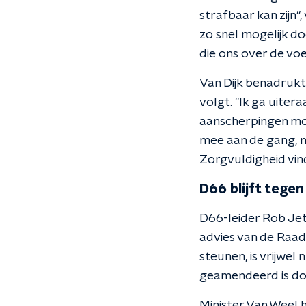
strafbaar kan zijn"
zo snel mogelijk d
die ons over de voe
Van Dijk benadrukt 
volgt. "Ik ga uiter
aanscherpingen moe
mee aan de gang, n
Zorgvuldigheid vind
D66 blijft tegen
D66-leider Rob Jette
advies van de Raad 
steunen, is vrijwel
geamendeerd is doo
Minister Van Weel 