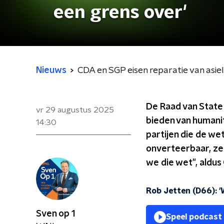
een grens over'
Nieuws
CDA en SGP eisen reparatie van asiel
De Raad van State
vr 29 augustus 2025
bieden van humanit
14:30
partijen die de we
onverteerbaar, ze
we die wet", aldus
Rob Jetten (D66): '
Sven op 1
Speel podcast