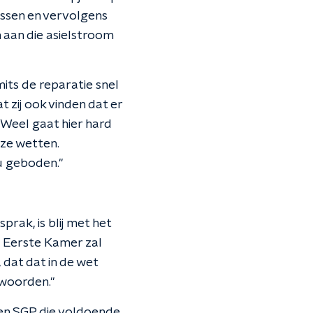
assen en vervolgens
 aan die asielstroom
mits de reparatie snel
t zij ook vinden dat er
 Weel gaat hier hard
ze wetten.
nu geboden."
prak, is blij met het
de Eerste Kamer zal
 dat dat in de wet
 woorden."
en SGP die voldoende