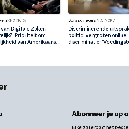
kers
Spraakmakers
KRO-NCRV
KRO-NCRV
 van Digitale Zaken
Discriminerende uitspra
lijk? 'Prioriteit om
politici vergroten online
lijkheid van Amerikaanse
discriminatie: 'Voeding
ug te dringen'
gecreëerd in Den Haag'
er
o
Abonneer je op o
Elke zaterdag het beste