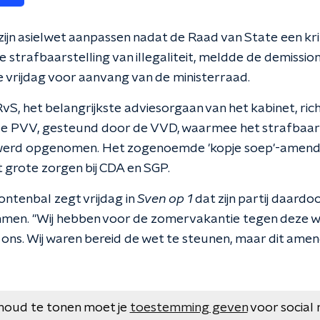
zijn asielwet aanpassen nadat de Raad van State een kri
 strafbaarstelling van illegaliteit, meldde de demissiona
 vrijdag voor aanvang van de ministerraad.
vS, het belangrijkste adviesorgaan van het kabinet, rich
 PVV, gesteund door de VVD, waarmee het strafbaar s
et werd opgenomen. Het zogenoemde 'kopje soep'-amend
 grote zorgen bij CDA en SGP.
ontenbal zegt vrijdag in
Sven op 1
dat zijn partij daardoo
men. "Wij hebben voor de zomervakantie tegen deze 
 ons. Wij waren bereid de wet te steunen, maar dit am
houd te tonen moet je
toestemming geven
voor social 