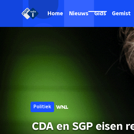
Home
Nieuws
Gids
Gemist
Politiek
CDA en SGP eisen re