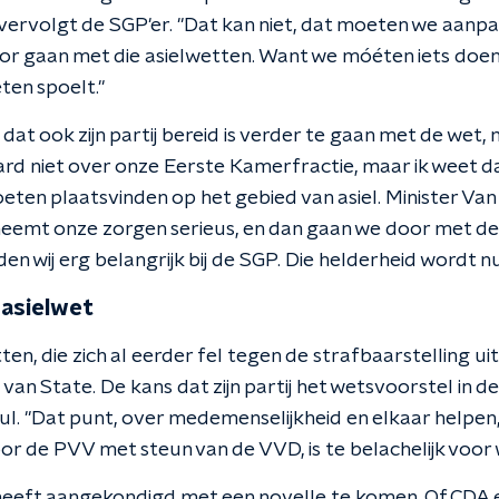
, vervolgt de SGP'er. "Dat kan niet, dat moeten we aanp
oor gaan met die asielwetten. Want we móéten iets doen
ten spoelt."
dat ook zijn partij bereid is verder te gaan met de wet, 
aard niet over onze Eerste Kamerfractie, maar ik weet da
ten plaatsvinden op het gebied van asiel. Minister Van
eemt onze zorgen serieus, en dan gaan we door met de
en wij erg belangrijk bij de SGP. Die helderheid wordt 
 asielwet
n, die zich al eerder fel tegen de strafbaarstelling uits
van State. De kans dat zijn partij het wetsvoorstel in 
 nul. "Dat punt, over medemenselijkheid en elkaar helpen,
r de PVV met steun van de VVD, is te belachelijk voor
heeft aangekondigd met een novelle te komen. Of CDA 