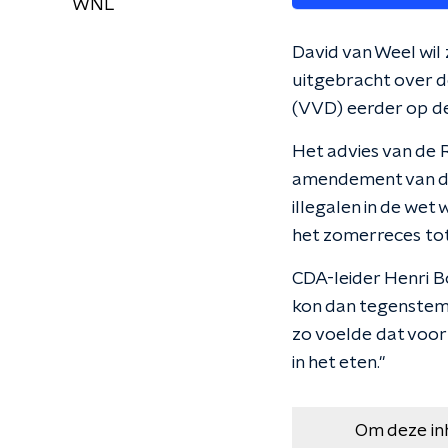
WNL
David van Weel wil 
uitgebracht over de
(VVD) eerder op de
Het advies van de R
amendement van de
illegalen in de w
het zomerreces tot
CDA-leider Henri B
kon dan tegenstem
zo voelde dat voor
in het eten."
Om deze in