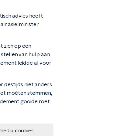
tisch advies heeft
ir asielminister
t zich op een
tellen van hulp aan
ement leidde al voor
r destijds niet anders
wet móéten stemmen,
endement gooide roet
media cookies.