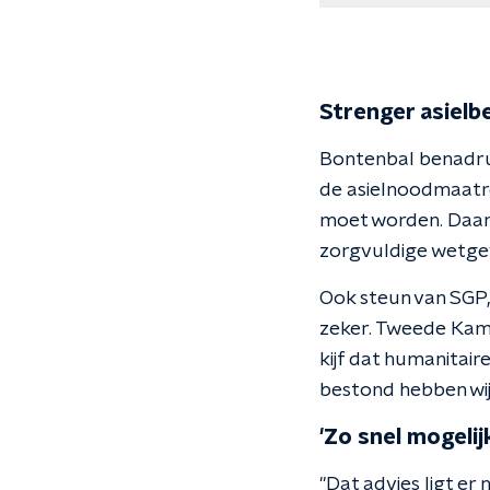
Strenger asielbe
Bontenbal benadrukt
de asielnoodmaatre
moet worden. Daaro
zorgvuldige wetgev
Ook steun van SGP,
zeker. Tweede Kame
kijf dat humanitair
bestond hebben wij
'Zo snel mogeli
"Dat advies ligt er