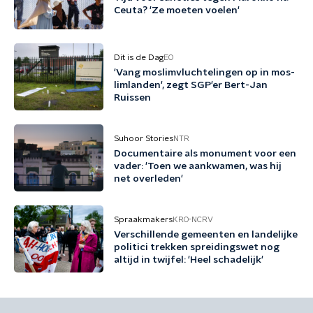
Ceuta? 'Ze moeten voelen'
Dit is de Dag
EO
'Vang mos­lim­vluch­te­lin­gen op in mos­
lim­lan­den', zegt SGP'er Bert-Jan
Ruissen
Suhoor Stories
NTR
Documentaire als monument voor een
vader: 'Toen we aankwamen, was hij
net overleden'
Spraakmakers
KRO-NCRV
Verschillende gemeenten en landelijke
politici trekken spreidingswet nog
altijd in twijfel: 'Heel schadelijk'