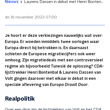
Nieuws
Laurens Dassen in debat met Henri Bontenbal: 'Tunesië bewijst dat migratiedeals niet werken'
do 16 november 2023
07:00
Je hoort er deze verkiezingen nauwelijks wat over:
Europa. Er woeden inmiddels twee oorlogen waar
Europa direct bij betrokken is. En daarnaast
schieten de Europese migratiecijfers ook weer
omhoog. Zijn migratiedeals met een controversieel
regime als bijvoorbeeld Tunesië de oplossing? CDA-
lijsttrekker Henri Bontenbal & Laurens Dassen van
Volt gingen daarover met elkaar in debat in een
speciale aflevering van
Europa Draait Door
.
Realpolitik
Over een ding zijn de lijsttrekkers van Volt en het CDA