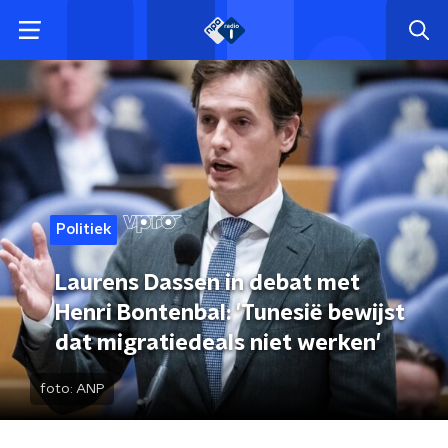
Politiek
Laurens Dassen in debat met
Henri Bontenbal: 'Tunesië bewijst
dat migratiedeals niet werken'
foto:
ANP