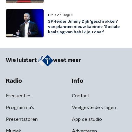
Dit is de Dag
EO
SP-leider Jimmy Dijk 'geschrokken'
van plannen nieuw kabinet: 'Sociale
kaalslag van heb ik jou daar'
Wie luistert
weet meer
Radio
Info
Frequenties
Contact
Programma's
Veelgestelde vragen
Presentatoren
App de studio
Muziek
Adverteren