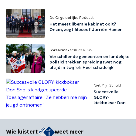
De Ongelooflijke Podcast
Het meest liberale kabinet ooit?
Onzin, zegt filosoof Jurriën Hamer
Spraakmakers
KRO-NCRV
Verschillende gemeenten en landelijke
politici trekken spreidingswet nog
altijd in twijfel: 'Heel schadelijk'
Niet Mijn Schuld
Succesvolle
GLORY-
kickbokser Don
Sno is
kindgedupeerde
Toeslagenaffaire:
'Ze hebben me
mijn jeugd
Wie luistert
weet meer
ontnomen'