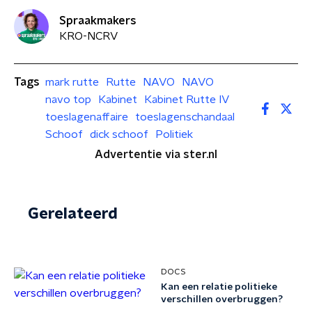
Spraakmakers
KRO-NCRV
Tags
mark rutte
Rutte
NAVO
NAVO
navo top
Kabinet
Kabinet Rutte IV
toeslagenaffaire
toeslagenschandaal
Schoof
dick schoof
Politiek
Advertentie via ster.nl
Gerelateerd
DOCS
Kan een relatie politieke
verschillen overbruggen?