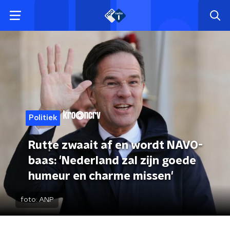
Politiek
Rutte zwaait af en wordt NAVO-
baas: 'Nederland zal zijn goede
humeur en charme missen'
foto:
ANP