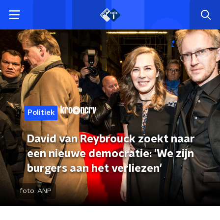
Politiek
David van Reybrouck zoekt naar
een nieuwe democratie: 'We zijn
burgers aan het verliezen'
foto:
ANP