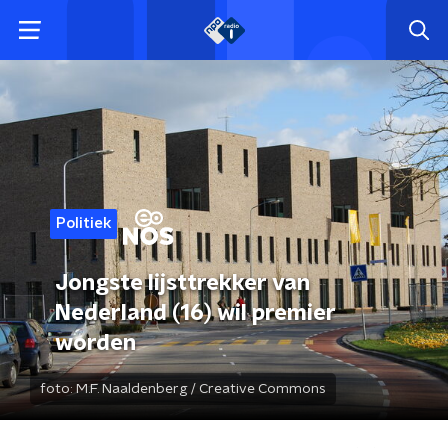
Politiek
Jongste lijsttrekker van
Nederland (16) wil premier
worden
foto:
M.F. Naaldenberg / Creative Commons