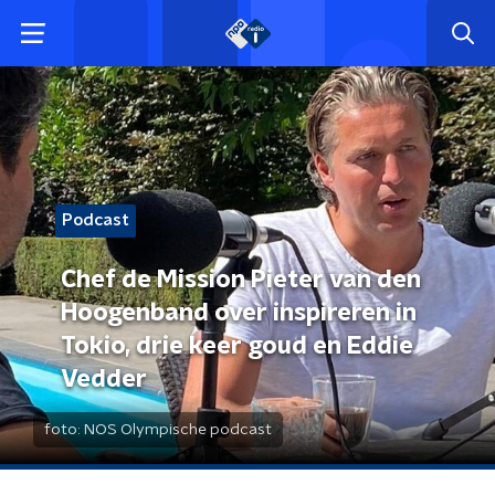
Podcast
Chef de Mission Pieter van den
Hoogenband over inspireren in
Tokio, drie keer goud en Eddie
Vedder
foto:
NOS Olympische podcast