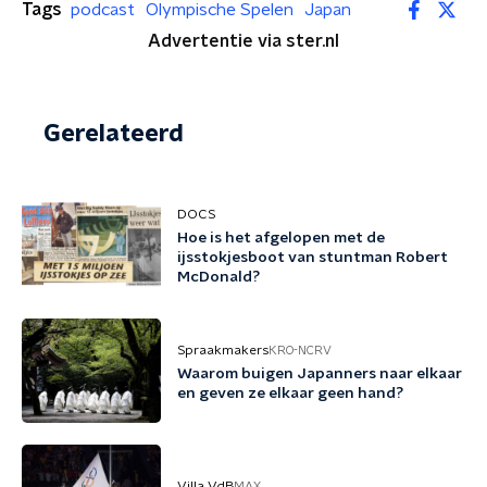
Tags
podcast
Olympische Spelen
Japan
Advertentie via ster.nl
Gerelateerd
DOCS
Hoe is het afgelopen met de
ijsstokjesboot van stuntman Robert
McDonald?
Spraakmakers
KRO-NCRV
Waarom buigen Japanners naar elkaar
en geven ze elkaar geen hand?
Villa VdB
MAX