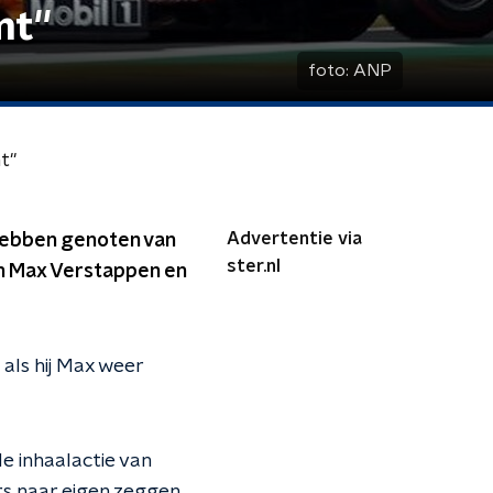
t''
foto:
ANP
''
Advertentie via
hebben genoten van
ster.nl
en Max Verstappen en
als hij Max weer
e inhaalactie van
s naar eigen zeggen