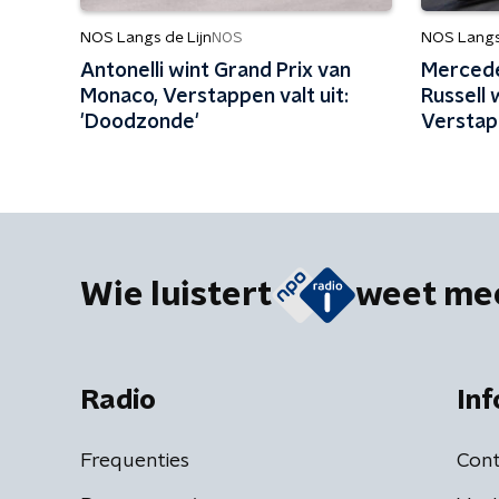
NOS Langs de Lijn
NOS Langs 
NOS
Antonelli wint Grand Prix van
Merced
Monaco, Verstappen valt uit:
Russell 
'Doodzonde'
Verstap
'Kwam a
finish'
Wie luistert
weet me
Radio
Inf
Frequenties
Cont