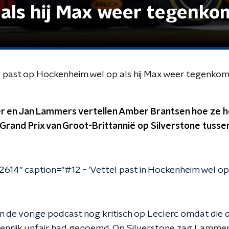
als hij Max weer tegenkom
 past op Hockenheim wel op als hij Max weer tegenkomt
r en Jan Lammers vertellen Amber Brantsen hoe ze 
 Grand Prix van Groot-Brittannië op Silverstone tuss
2614" caption="#12 - 'Vettel past in Hockenheim wel op 
 de vorige podcast nog kritisch op Leclerc omdat die d
enrijk unfair had genoemd. Op Silverstone zag Lammer