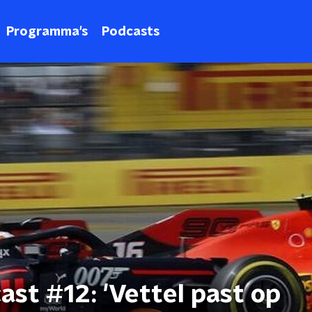
Programma's
Podcasts
st #12: 'Vettel past op