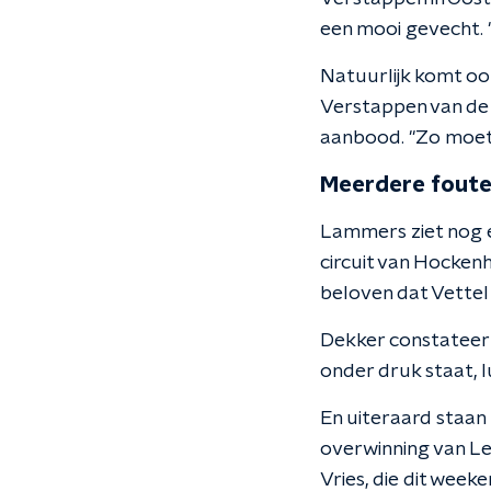
een mooi gevecht. "D
Natuurlijk komt oo
Verstappen van de b
aanbood. "Zo moete
Meerdere fout
Lammers ziet nog 
circuit van Hockenh
beloven dat Vettel
Dekker constateert 
onder druk staat, l
En uiteraard staan
overwinning van Le
Vries, die dit week