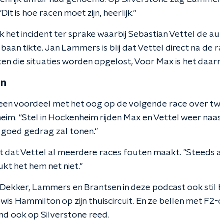
it is hoe racen moet zijn, heerlijk."
k het incident ter sprake waarbij Sebastian Vettel de a
aan tikte. Jan Lammers is blij dat Vettel direct na de r
n die situaties worden opgelost, Voor Max is het daar
en
een voordeel met het oog op de volgende race over t
eim. "Stel in Hockenheim rijden Max en Vettel weer naast
 goed gedrag zal tonen."
dat Vettel al meerdere races fouten maakt. "Steeds als 
ukt het hem net niet."
 Dekker, Lammers en Brantsen in deze podcast ook stil b
wis Hammilton op zijn thuiscircuit. En ze bellen met F
end ook op Silverstone reed.