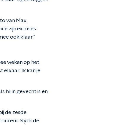
uto van Max
ace zijn excuses
mee ook klaar."
wee weken op het
 elkaar. Ik kan je
hij in gevecht is en
ij de zesde
2-coureur Nyck de