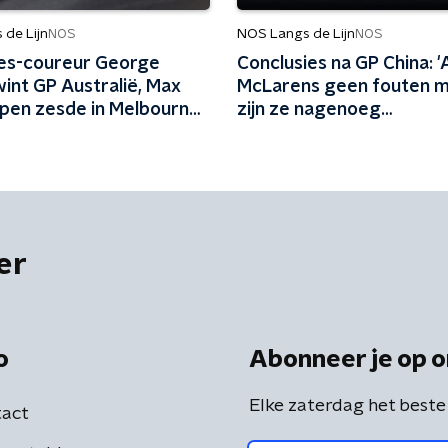
de Lijn
NOS Langs de Lijn
NOS
NOS
es-coureur George
Conclusies na GP China: '
wint GP Australië, Max
McLarens geen fouten m
pen zesde in Melbourne:
zijn ze nagenoeg
ls een kacheltje over de
onverslaanbaar'
er
o
Abonneer je op o
Elke zaterdag het beste
act