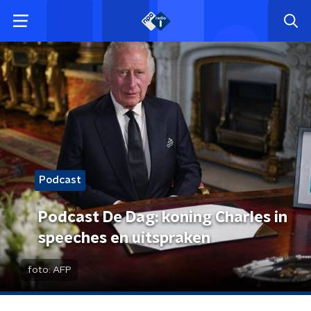
Podcast
Podcast De Dag: koning Charles in
speeches en uitspraken
foto:
AFP