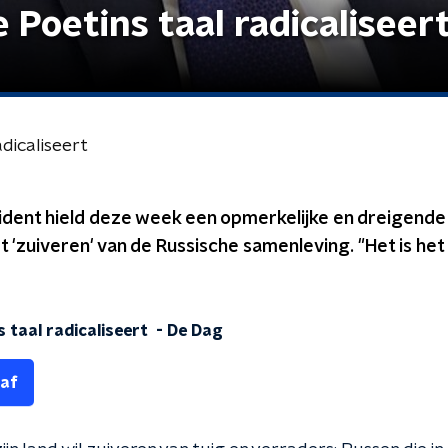
 Poetins taal radicaliseer
dicaliseert
ident hield deze week een opmerkelijke en dreigende
et 'zuiveren' van de Russische samenleving. "Het is het
 taal radicaliseert
-
De Dag
 af