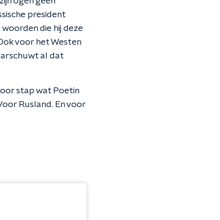
 zijn ogen geen
ssische president
woorden die hij deze
. Ook voor het Westen
aarschuwt al dat
oor stap wat Poetin
 Voor Rusland. En voor