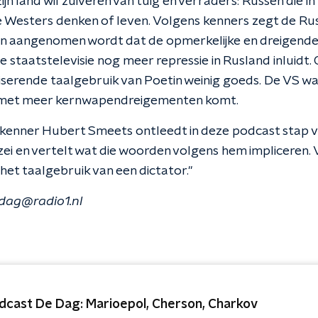
zijn land wil zuiveren van tuig en verraders: Russen die in
te Westers denken of leven. Volgens kenners zegt de Ru
en aangenomen wordt dat de opmerkelijke en dreigende 
 staatstelevisie nog meer repressie in Rusland inluidt
liserende taalgebruik van Poetin weinig goeds. De VS w
 met meer kernwapendreigementen komt.
kenner Hubert Smeets ontleedt in deze podcast stap v
zei en vertelt wat die woorden volgens hem impliceren.
 het taalgebruik van een dictator."
dag@radio1.nl
dcast De Dag: Marioepol, Cherson, Charkov