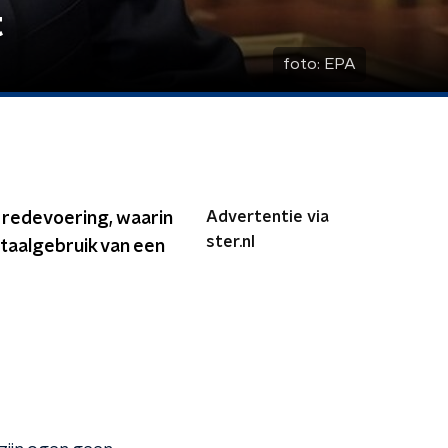
t
foto:
EPA
Advertentie via
 redevoering, waarin
ster.nl
 taalgebruik van een