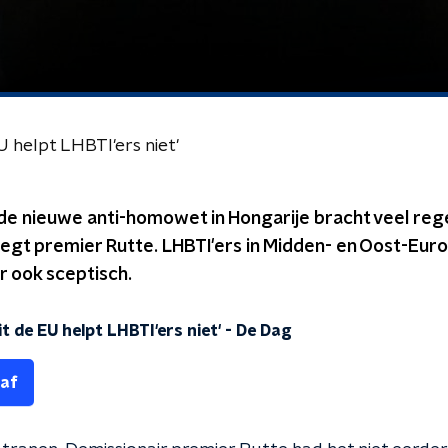
 helpt LHBTI'ers niet'
 de nieuwe anti-homowet in Hongarije bracht veel reg
zegt premier Rutte. LHBTI'ers in Midden- en Oost-Europ
r ook sceptisch.
t de EU helpt LHBTI'ers niet'
-
De Dag
 af