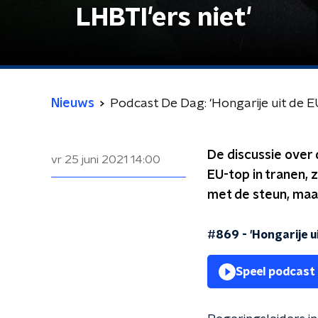
LHBTI'ers niet'
Nieuws
Podcast De Dag: 'Hongarije uit de EU
De discussie over
vr 25 juni 2021
14:00
EU-top in tranen, 
met de steun, maa
#869 - 'Hongarije ui
Speel podcast