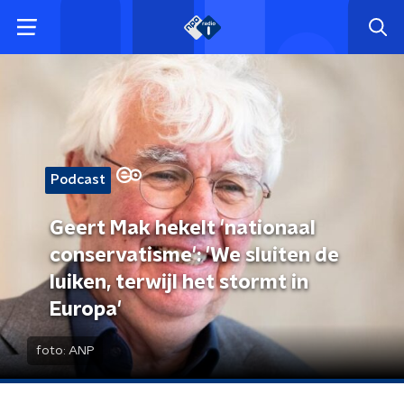
Podcast
Geert Mak hekelt 'nationaal
conservatisme': 'We sluiten de
luiken, terwijl het stormt in
Europa'
foto:
ANP