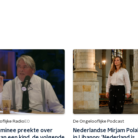
flijke Radio
De Ongelooflijke Podcast
EO
minee preekte over
Nederlandse Mirjam Pol
van een kind, de volgende
in Libanon: 'Nederland is