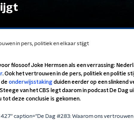
ijgt
en in pers, politiek en elkaar stijgt
oor filosoof Joke Hermsen als een verrassing: Nede
r
. Ook het vertrouwen in de pers, politiek en politie st
 de
onderwijsstaking
duiden eerder op een slinkend v
 Steege van het CBS legt daarom in podcast De Dag ui
u tot deze conclusie is gekomen.
427" caption="De Dag #283: Waarom ons vertrouwen in 