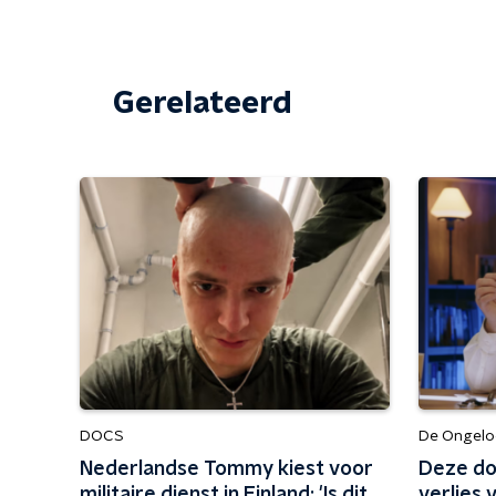
Gerelateerd
DOCS
De Ongeloo
Nederlandse Tommy kiest voor
Deze do
militaire dienst in Finland: 'Is dit
verlies 