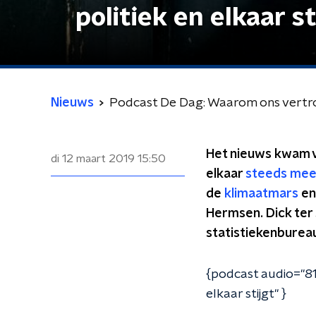
politiek en elkaar st
Nieuws
Podcast De Dag: Waarom ons vertrouw
Het nieuws kwam v
di 12 maart 2019
15:50
elkaar
steeds mee
de
klimaatmars
en
Hermsen. Dick ter
statistiekenburea
{podcast audio="81
elkaar stijgt" }