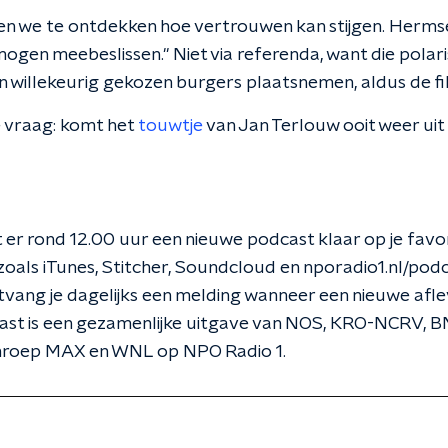
en we te ontdekken hoe vertrouwen kan stijgen. Herms
mogen meebeslissen." Niet via referenda, want die polar
 willekeurig gekozen burgers plaatsnemen, aldus de fi
 vraag: komt het
touwtje
van Jan Terlouw ooit weer uit
 er rond 12.00 uur een nieuwe podcast klaar op je favo
als iTunes, Stitcher, Soundcloud en nporadio1.nl/podca
vang je dagelijks een melding wanneer een nieuwe afl
dcast is een gezamenlijke uitgave van NOS, KRO-NCRV
mroep MAX en WNL op NPO Radio 1.