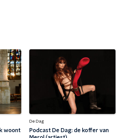
De Dag
ak woont
Podcast De Dag: de koffer van
Merol (artiest)