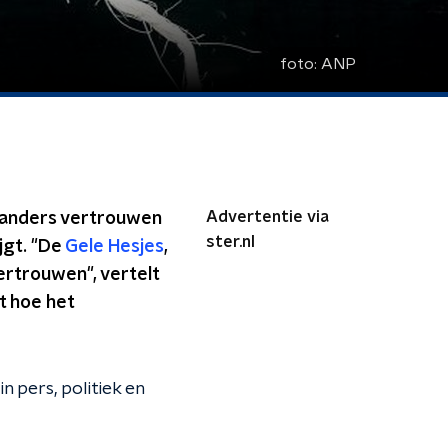
foto:
ANP
Advertentie via
rlanders vertrouwen
ster.nl
ijgt. "De
Gele Hesjes
,
ertrouwen", vertelt
t hoe het
pers, politiek en