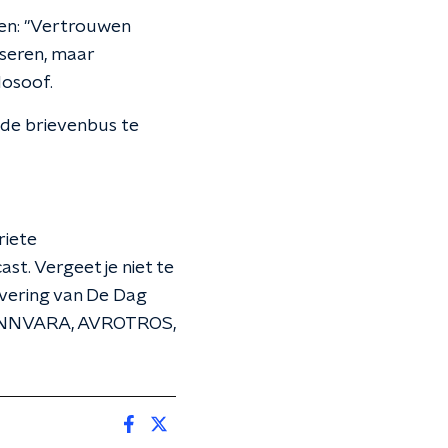
en: "Vertrouwen
iseren, maar
losoof.
 de brievenbus te
riete
st. Vergeet je niet te
evering van De Dag
, BNNVARA, AVROTROS,