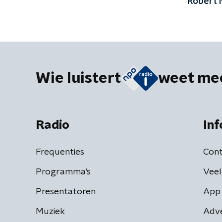
Robert 
Wie luistert
weet me
Radio
Inf
Frequenties
Cont
Programma's
Veel
Presentatoren
App 
Muziek
Adv