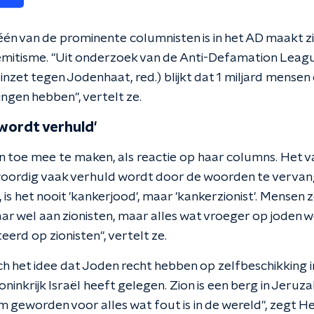
 één van de prominente columnisten is in het AD maakt z
emitisme. "Uit onderzoek van de Anti-Defamation Leag
h inzet tegen Jodenhaat, red.) blijkt dat 1 miljard mense
ingen hebben", vertelt ze.
wordt verhuld'
f en toe mee te maken, als reactie op haar columns. Het v
ordig vaak verhuld wordt door de woorden te vervange
, is het nooit 'kankerjood', maar 'kankerzionist'. Mensen 
aar wel aan zionisten, maar alles wat vroeger op joden
erd op zionisten", vertelt ze.
sch het idee dat Joden recht hebben op zelfbeschikking i
koninkrijk Israël heeft gelegen. Zion is een berg in Jeruz
geworden voor alles wat fout is in de wereld", zegt He