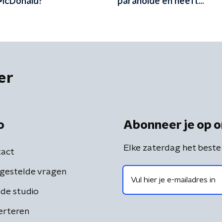
McDonald?
paranoïde en heeft
grootheidswaanzin die v
geëscaleerd is'
er
o
Abonneer je op o
Elke zaterdag het beste
act
gestelde vragen
de studio
erteren