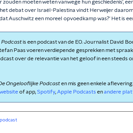
r zouden moeten weten vanwege hun geschiedenis', een 
het debat over Israël-Palestina vindt Herweijer daarom
niet dat Auschwitz een moreel opvoedkamp was?' Het is een
e Podcast
is een podcast van de EO. Journalist David B
tefan Paas voeren verdiepende gesprekken met spraa
cast over de relevantie van het geloof in een steeds 
De Ongelooflijke Podcast
en mis geen enkele aflevering.
website
of app,
Spotify
,
Apple Podcasts
en
andere pla
podcast