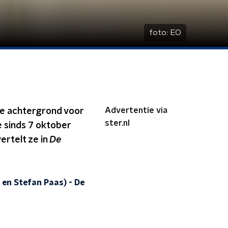
foto:
EO
Advertentie via
se achtergrond voor
ster.nl
e sinds 7 oktober
vertelt ze in
De
r en Stefan Paas)
-
De