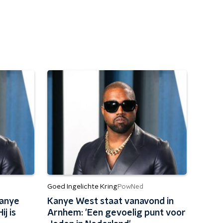
Goed Ingelichte Kring
PowNed
Kanye
Kanye West staat vanavond in
j is
Arnhem: 'Een gevoelig punt voor