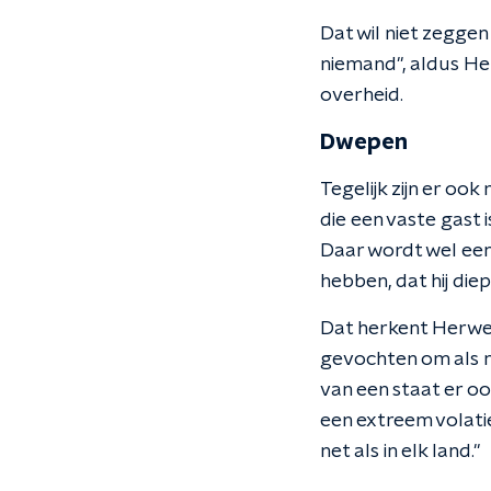
Dat wil niet zeggen
niemand", aldus Herw
overheid.
Dwepen
Tegelijk zijn er oo
die een vaste gast i
Daar wordt wel ee
hebben, dat hij diep
Dat herkent Herweij
gevochten om als n
van een staat er 
een extreem volati
net als in elk land."