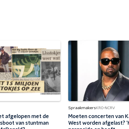
Spraakmakers
KRO-NCRV
het afgelopen met de
Moeten concerten van 
jesboot van stuntman
West worden afgelast? 'Hi