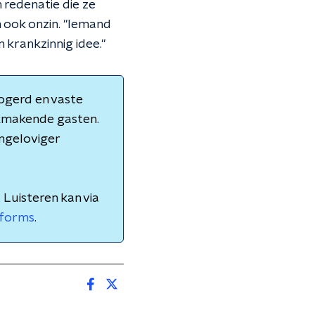
redenatie die ze
 ook onzin. "Iemand
 krankzinnig idee."
oogerd en vaste
kmakende gasten.
ongeloviger
 Luisteren kan via
tforms
.