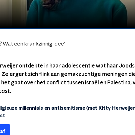
Wat een krankzinnig idee'
erweijer ontdekte in haar adolescentie wat haar Jood
 Ze ergert zich flink aan gemakzuchtige meningen di
 het gaat over het conflict tussen Israël en Palestina, 
cast
.
ligieuze millennials en antisemitisme (met Kitty Herweije
ast
 af