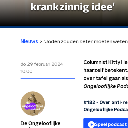
krankzinnig idee'
Nieuws
'Joden zouden beter moeten weten? 
Columnist Kitty H
do 29 februari 2024
haarzelf betekent.
10:00
over tafel gaan als
Ongelooflijke Pod
#182 - Over anti-re
Ongelooflijke Podc
De Ongelooflijke
Speel podcast