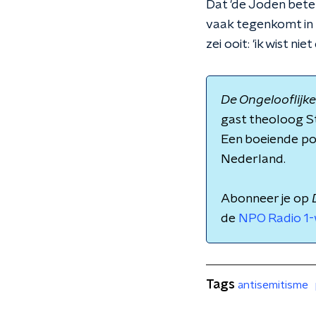
Dat 'de Joden bete
vaak tegenkomt in 
zei ooit: 'ik wist 
De Ongelooflijk
gast theoloog S
Een boeiende pod
Nederland.
Abonneer je op
de
NPO Radio 1-
Tags
antisemitisme