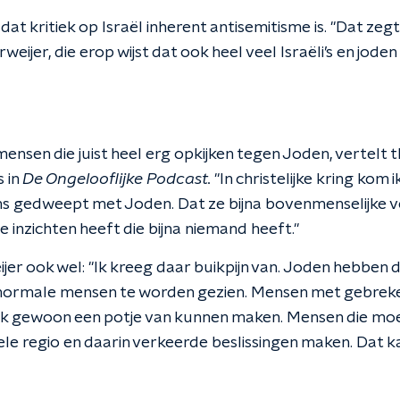
 dat kritiek op Israël inherent antisemitisme is. "Dat ze
eijer, die erop wijst dat ook heel veel Israëli’s en jode
k mensen die juist heel erg opkijken tegen Joden, vertelt
s in
De Ongelooflijke Podcast.
"In christelijke kring kom 
ns gedweept met Joden. Dat ze bijna bovenmenselijke 
e inzichten heeft die bijna niemand heeft."
er ook wel: "Ik kreeg daar buikpijn van. Joden hebben 
ormale mensen te worden gezien. Mensen met gebreken,
ook gewoon een potje van kunnen maken. Mensen die mo
ele regio en daarin verkeerde beslissingen maken. Dat k