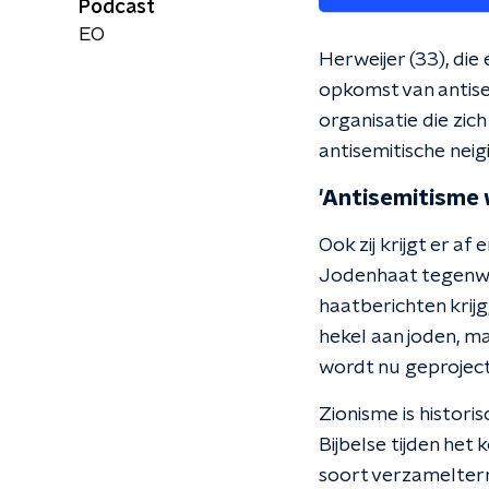
Podcast
EO
Herweijer (33), die
opkomst van antis
organisatie die zic
antisemitische neig
'Antisemitisme 
Ook zij krijgt er a
Jodenhaat tegenwo
haatberichten krijg
hekel aan joden, m
wordt nu geprojecte
Zionisme is histori
Bijbelse tijden het 
soort verzamelterm 