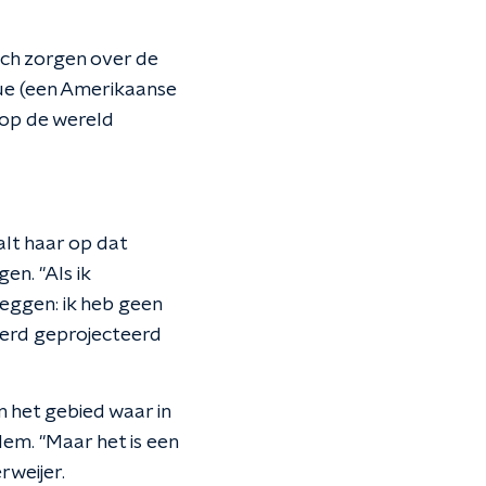
ich zorgen over de
ue (een Amerikaanse
n op de wereld
alt haar op dat
n. "Als ik
zeggen: ik heb geen
 werd geprojecteerd
n het gebied waar in
alem. "Maar het is een
rweijer.