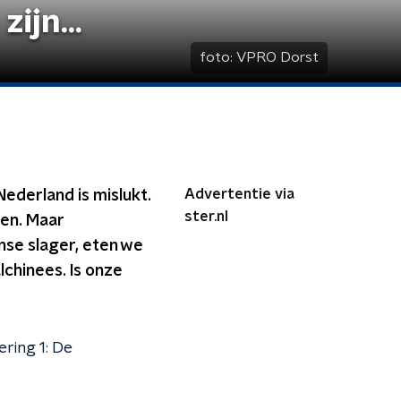
ijn...
foto:
VPRO Dorst
Advertentie via
ederland is mislukt.
ster.nl
en. Maar
nse slager, eten we
chinees. Is onze
ring 1: De