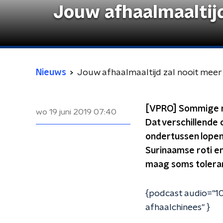
Jouw afhaalmaaltijd 
Nieuws
Jouw afhaalmaaltijd zal nooit meer h
[VPRO] Sommige me
wo 19 juni 2019
07:40
Dat verschillende
ondertussen lopen
Surinaamse roti en
maag soms toleran
{podcast audio="10
afhaalchinees" }