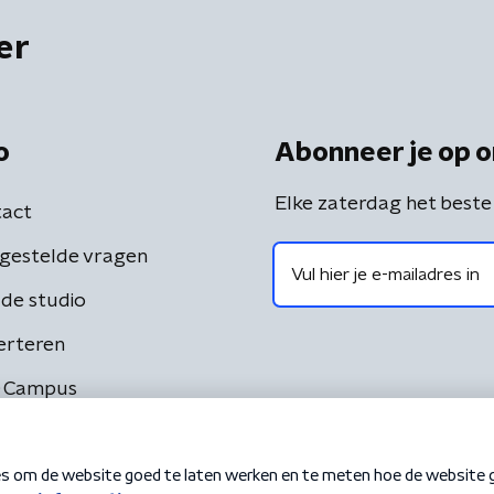
er
o
Abonneer je op o
Elke zaterdag het beste
act
gestelde vragen
de studio
erteren
 Campus