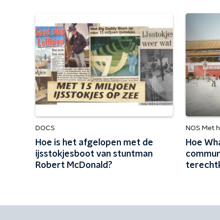
DOCS
NOS Met h
Hoe is het afgelopen met de
Hoe Wha
ijsstokjesboot van stuntman
communi
Robert McDonald?
terech