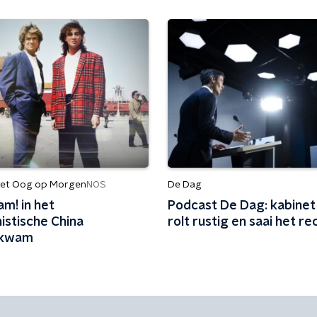
et Oog op Morgen
De Dag
NOS
m! in het
Podcast De Dag: kabinet
stische China
rolt rustig en saai het re
tkwam