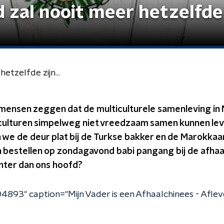
zal nooit meer hetzelfde z
etzelfde zijn...
nsen zeggen dat de multiculturele samenleving in N
 culturen simpelweg niet vreedzaam samen kunnen lev
 we de deur plat bij de Turkse bakker en de Marokkaa
 bestellen op zondagavond babi pangang bij de afhaal
ter dan ons hoofd?
4893" caption="Mijn Vader is een Afhaalchinees - Afleve