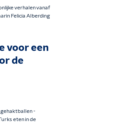
nlijke verhalen vanaf
arin Felicia Alberding
de voor een
or de
gehaktballen -
Turks eten in de