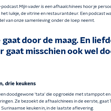
O-podcast
Mijn vader is een afhaalchinees
hoor je persoo
het luikje, de vitrine en restaurantdeur. Een podcast wa
del van onze samenleving onder de loep neemt.
 gaat door de maag. En lief
r gaat misschien ook wel do
n, drie keukens
- een doodgewone 'tata'
die opgroeide met stamppot en 
ingen. Ze bezoekt de afhaalchinees in de eerste, gaat 
Surinaamse keuken in, in de laatste aflevering.