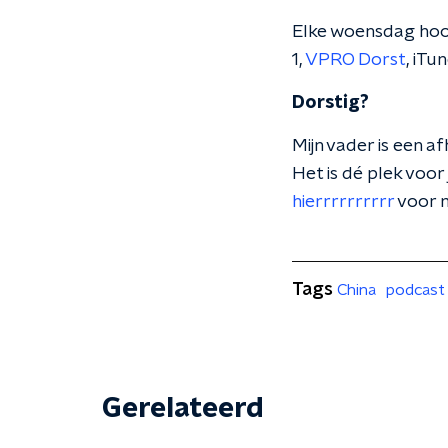
Elke woensdag hoor
1,
VPRO Dorst
, iTu
Dorstig?
Mijn vader is een a
Het is
dé plek voor 
hierrrrrrrrrr
voor m
Tags
China
podcast
Gerelateerd