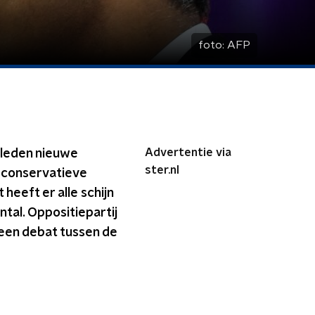
foto:
AFP
Advertentie via
eleden nieuwe
ster.nl
 conservatieve
heeft er alle schijn
ntal. Oppositiepartij
 een debat tussen de