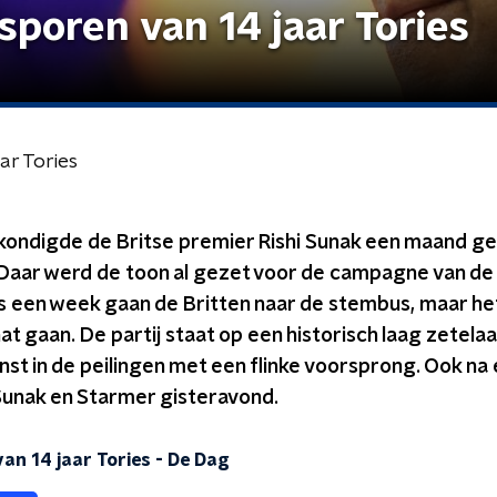
sporen van 14 jaar Tories
ar Tories
k kondigde de Britse premier Rishi Sunak een maand g
 Daar werd de toon al gezet voor de campagne van de
es een week gaan de Britten naar de stembus, maar het 
at gaan. De partij staat op een historisch laag zetelaa
nst in de peilingen met een flinke voorsprong. Ook na
unak en Starmer gisteravond.
an 14 jaar Tories
-
De Dag