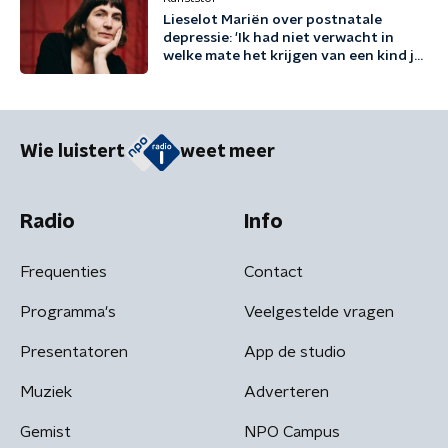
Lieselot Mariën over postnatale
depressie: 'Ik had niet verwacht in
welke mate het krijgen van een kind je
existentieel kan raken'
Wie luistert
weet meer
Radio
Info
Frequenties
Contact
Programma's
Veelgestelde vragen
Presentatoren
App de studio
Muziek
Adverteren
Gemist
NPO Campus