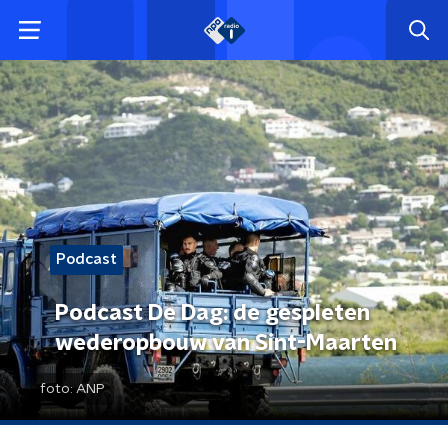
Podcast
Podcast De Dag: de gespleten
wederopbouw van Sint-Maarten
foto:
ANP