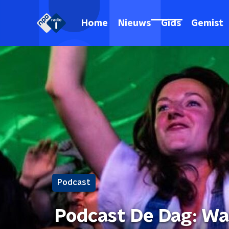
Home
Nieuws
Gids
Gemist
Podcast
Podcast De Dag: Wa