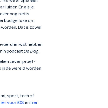
Nu we al bijna een
 luider. En als je
ker nog niet is
overbodige luxe om
worden. Dat is zowel
gevoerd en wat hebben
r in podcast
De Dag
.
eken zeven proef-
 in de wereld worden
nd, sport, tech of
hier voor iOS
en
hier