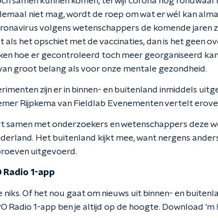
h samen kunnen komen, terwijl corona nog rondwaart. 
llemaal niet mag, wordt de roep om wat er wél kan almaar
ronavirus volgens wetenschappers de komende jaren ze
 als het opschiet met de vaccinaties, dan is het geen 
en hoe er gecontroleerd toch meer georganiseerd kan 
van groot belang als voor onze mentale gezondheid.
imenten zijn er in binnen- en buitenland inmiddels uit
emer Rijpkema van Fieldlab Evenementen vertelt erove
ert samen met onderzoekers en wetenschappers deze w
erland. Het buitenland kijkt mee, want nergens anders
proeven uitgevoerd.
 Radio 1-app
 niks. Of het nou gaat om nieuws uit binnen- en buitenla
O Radio 1-app ben je altijd op de hoogte. Download 'm