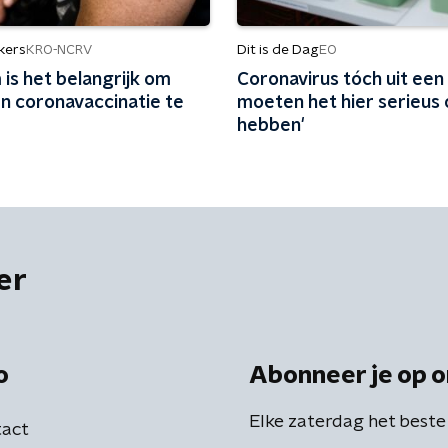
kers
Dit is de Dag
KRO-NCRV
EO
is het belangrijk om
Coronavirus tóch uit een
n coronavaccinatie te
moeten het hier serieus
hebben'
er
o
Abonneer je op o
Elke zaterdag het beste
act