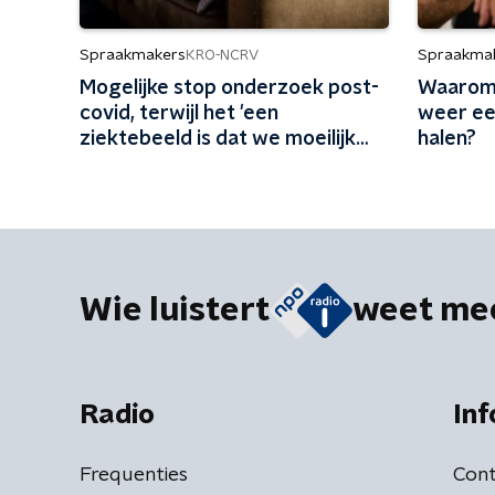
Spraakmakers
Spraakma
KRO-NCRV
Mogelijke stop onderzoek post-
Waarom 
covid, terwijl het 'een
weer ee
ziektebeeld is dat we moeilijk
halen?
kunnen begrijpen'
Wie luistert
weet me
Radio
Inf
Frequenties
Cont