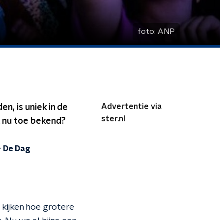
foto:
ANP
Advertentie via
, is uniek in de
ster.nl
t nu toe bekend?
-
De Dag
 kijken hoe grotere