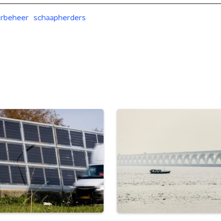
urbeheer
schaapherders