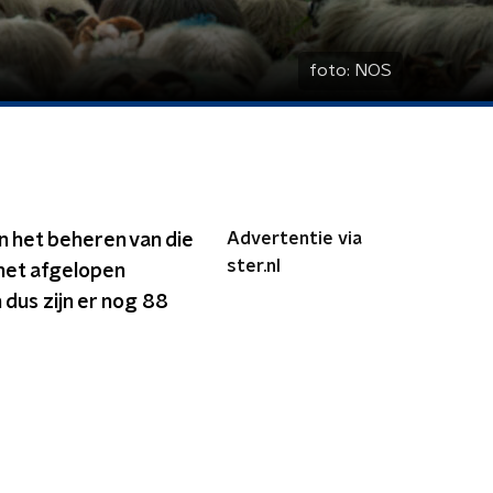
foto:
NOS
Advertentie via
n het beheren van die
ster.nl
het afgelopen
dus zijn er nog 88