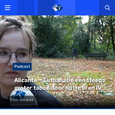
Podcast
Alicante – Euthanasie een steeds
groter taboe door Rutte III en IV
foto:
Alicante