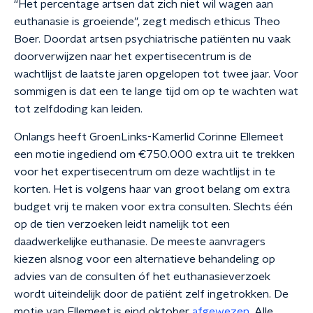
“Het percentage artsen dat zich niet wil wagen aan
euthanasie is groeiende”, zegt medisch ethicus Theo
Boer. Doordat artsen psychiatrische patiënten nu vaak
doorverwijzen naar het expertisecentrum is de
wachtlijst de laatste jaren opgelopen tot twee jaar. Voor
sommigen is dat een te lange tijd om op te wachten wat
tot zelfdoding kan leiden.
Onlangs heeft GroenLinks-Kamerlid Corinne Ellemeet
een motie ingediend om €750.000 extra uit te trekken
voor het expertisecentrum om deze wachtlijst in te
korten. Het is volgens haar van groot belang om extra
budget vrij te maken voor extra consulten. Slechts één
op de tien verzoeken leidt namelijk tot een
daadwerkelijke euthanasie. De meeste aanvragers
kiezen alsnog voor een alternatieve behandeling op
advies van de consulten óf het euthanasieverzoek
wordt uiteindelijk door de patiënt zelf ingetrokken. De
motie van Ellemeet is eind oktober
afgewezen
. Alle