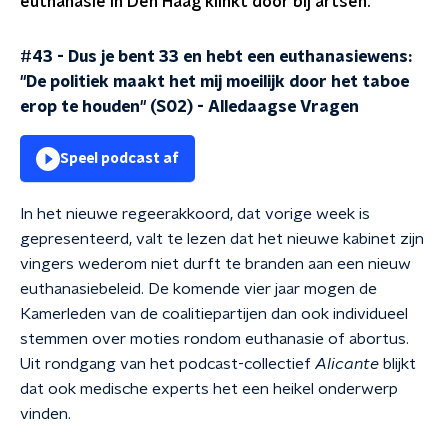
euthanasie in Den Haag klinkt door bij artsen.
#43 - Dus je bent 33 en hebt een euthanasiewens:
"De politiek maakt het mij moeilijk door het taboe
erop te houden" (S02)
-
Alledaagse Vragen
Speel podcast af
In het nieuwe regeerakkoord, dat vorige week is
gepresenteerd, valt te lezen dat het nieuwe kabinet zijn
vingers wederom niet durft te branden aan een nieuw
euthanasiebeleid. De komende vier jaar mogen de
Kamerleden van de coalitiepartijen dan ook individueel
stemmen over moties rondom euthanasie of abortus.
Uit rondgang van het podcast-collectief
Alicante
blijkt
dat ook medische experts het een heikel onderwerp
vinden.