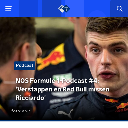
Podcast
NOS Formule 1-Podcast #4:
'Verstappen en Red Bull missen
Ricciardo'
foto:
ANP