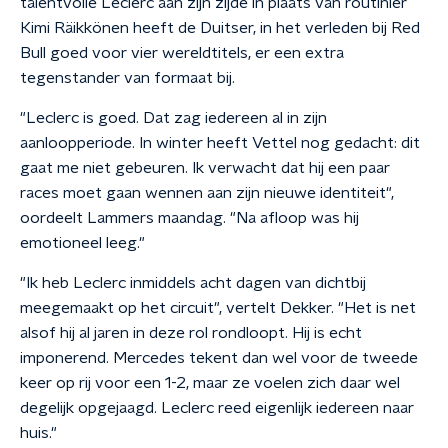
talentvolle Leclerc aan zijn zijde in plaats van routinier
Kimi Räikkönen heeft de Duitser, in het verleden bij Red
Bull goed voor vier wereldtitels, er een extra
tegenstander van formaat bij.
"Leclerc is goed. Dat zag iedereen al in zijn
aanloopperiode. In winter heeft Vettel nog gedacht: dit
gaat me niet gebeuren. Ik verwacht dat hij een paar
races moet gaan wennen aan zijn nieuwe identiteit",
oordeelt Lammers maandag. "Na afloop was hij
emotioneel leeg."
"Ik heb Leclerc inmiddels acht dagen van dichtbij
meegemaakt op het circuit", vertelt Dekker. "Het is net
alsof hij al jaren in deze rol rondloopt. Hij is echt
imponerend. Mercedes tekent dan wel voor de tweede
keer op rij voor een 1-2, maar ze voelen zich daar wel
degelijk opgejaagd. Leclerc reed eigenlijk iedereen naar
huis."