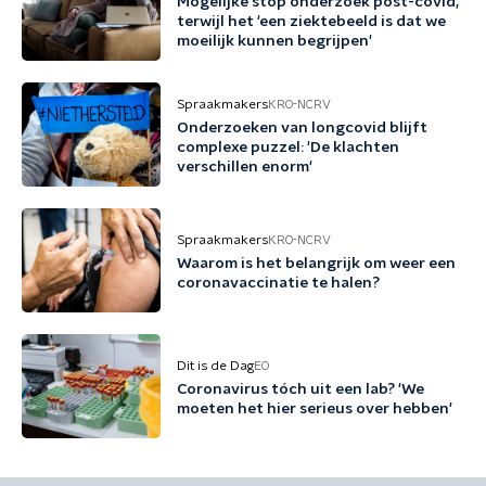
Mogelijke stop onderzoek post-covid,
terwijl het 'een ziektebeeld is dat we
moeilijk kunnen begrijpen'
Spraakmakers
KRO-NCRV
Onderzoeken van longcovid blijft
complexe puzzel: 'De klachten
verschillen enorm'
Spraakmakers
KRO-NCRV
Waarom is het belangrijk om weer een
coronavaccinatie te halen?
Dit is de Dag
EO
Coronavirus tóch uit een lab? 'We
moeten het hier serieus over hebben'