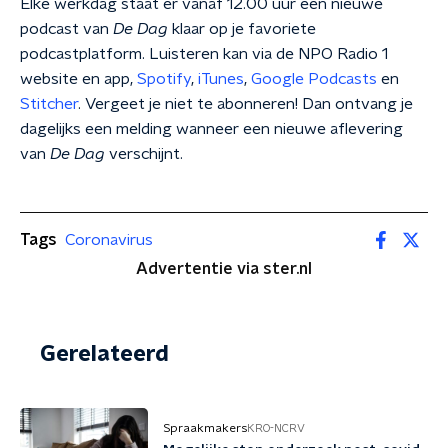
Elke werkdag staat er vanaf 12.00 uur een nieuwe
podcast van
De Dag
klaar op je favoriete
podcastplatform. Luisteren kan via de NPO Radio 1
website en app,
Spotify
,
iTunes
,
Google Podcasts
en
Stitcher
. Vergeet je niet te abonneren! Dan ontvang je
dagelijks een melding wanneer een nieuwe aflevering
van
De Dag
verschijnt.
Tags
Coronavirus
Advertentie via ster.nl
Gerelateerd
Spraakmakers
KRO-NCRV