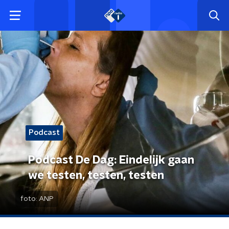
Podcast
Podcast De Dag: Eindelijk gaan
we testen, testen, testen
foto:
ANP