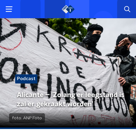
Podcast
Alicante – 'Zolang er leegstand is
zal er gekraakt worden'
foto:
ANP Foto