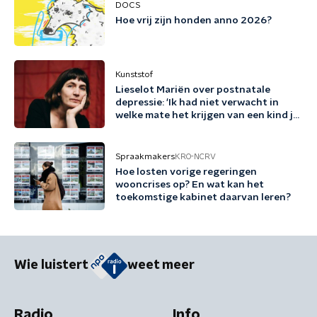
DOCS
Hoe vrij zijn honden anno 2026?
Kunststof
Lieselot Mariën over postnatale
depressie: 'Ik had niet verwacht in
welke mate het krijgen van een kind je
existentieel kan raken'
Spraakmakers
KRO-NCRV
Hoe losten vorige regeringen
wooncrises op? En wat kan het
toekomstige kabinet daarvan leren?
Wie luistert
weet meer
Radio
Info