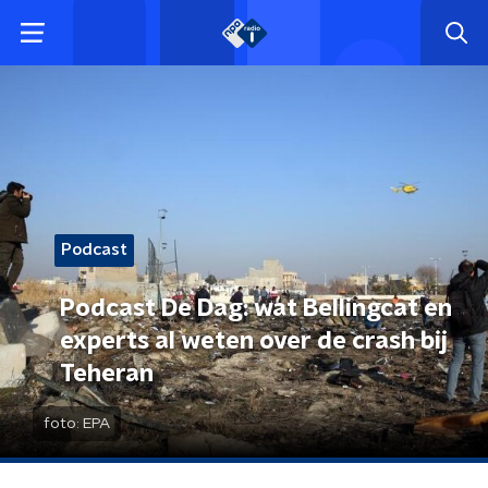
Podcast
Podcast De Dag: wat Bellingcat en
experts al weten over de crash bij
Teheran
foto:
EPA