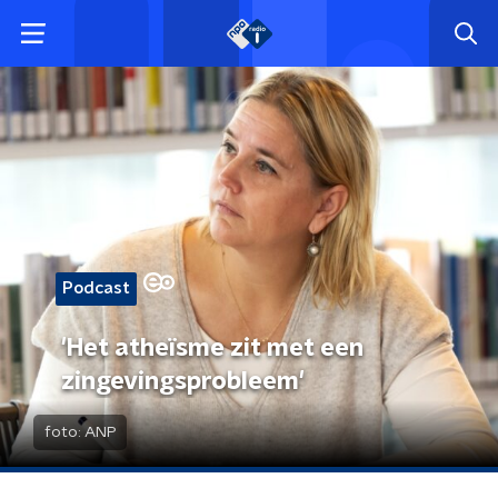
Podcast
'Het atheïsme zit met een
zingevingsprobleem'
foto:
ANP