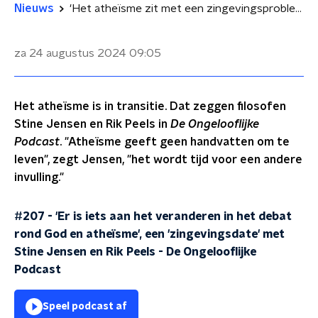
Nieuws
'Het atheïsme zit met een zingevingsprobleem'
za 24 augustus 2024
09:05
Het atheïsme is in transitie. Dat zeggen filosofen
Stine Jensen en Rik Peels in
De Ongelooflijke
Podcast
. "Atheïsme geeft geen handvatten om te
leven", zegt Jensen, "het wordt tijd voor een andere
invulling."
#207 - 'Er is iets aan het veranderen in het debat
rond God en atheïsme', een 'zingevingsdate' met
Stine Jensen en Rik Peels
-
De Ongelooflijke
Podcast
Speel podcast af