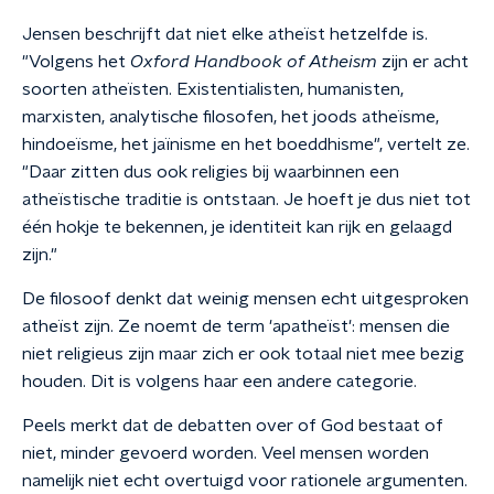
Jensen beschrijft dat niet elke atheïst hetzelfde is.
"Volgens het
Oxford Handbook of Atheism
zijn er acht
soorten atheïsten. Existentialisten, humanisten,
marxisten, analytische filosofen, het joods atheïsme,
hindoeïsme, het jaïnisme en het boeddhisme", vertelt ze.
"Daar zitten dus ook religies bij waarbinnen een
atheïstische traditie is ontstaan. Je hoeft je dus niet tot
één hokje te bekennen, je identiteit kan rijk en gelaagd
zijn."
De filosoof denkt dat weinig mensen echt uitgesproken
atheïst zijn. Ze noemt de term 'apatheïst': mensen die
niet religieus zijn maar zich er ook totaal niet mee bezig
houden. Dit is volgens haar een andere categorie.
Peels merkt dat de debatten over of God bestaat of
niet, minder gevoerd worden. Veel mensen worden
namelijk niet echt overtuigd voor rationele argumenten.