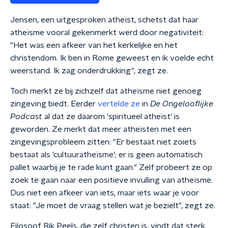
Jensen, een uitgesproken atheïst, schetst dat haar
atheïsme vooral gekenmerkt werd door negativiteit:
"Het was een afkeer van het kerkelijke en het
christendom. Ik ben in Rome geweest en ik voelde echt
weerstand. Ik zag onderdrukking", zegt ze.
Toch merkt ze bij zichzelf dat atheïsme niet genoeg
zingeving biedt. Eerder
vertelde ze
in
De Ongelooflijke
Podcast
al dat ze daarom 'spiritueel atheïst' is
geworden. Ze merkt dat meer atheïsten met een
zingevingsprobleem zitten: "Er bestaat niet zoiets
bestaat als 'cultuuratheïsme'; er is geen automatisch
pallet waarbij je te rade kunt gaan." Zelf probeert ze op
zoek te gaan naar een positieve invulling van atheïsme.
Dus niet een afkeer van iets, maar iets waar je voor
staat: "Je moet de vraag stellen wat je bezielt", zegt ze.
Filosoof Rik Peels, die zelf christen is, vindt dat sterk.