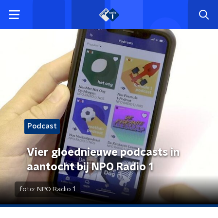
Podcast
Vier gloednieuwe podcasts in
aantocht bij NPO Radio 1
foto:
NPO Radio 1