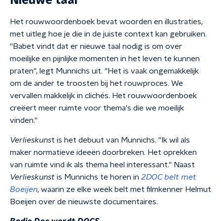
Nieuwe taal
Het rouwwoordenboek bevat woorden en illustraties,
met uitleg hoe je die in de juiste context kan gebruiken.
''Babet vindt dat er nieuwe taal nodig is om over
moeilijke en pijnlijke momenten in het leven te kunnen
praten'', legt Munnichs uit. ''Het is vaak ongemakkelijk
om de ander te troosten bij het rouwproces. We
vervallen makkelijk in clichés. Het rouwwoordenboek
creëert meer ruimte voor thema's die we moeilijk
vinden.''
Verlieskuns
t is het debuut van Munnichs. ''Ik wil als
maker normatieve ideeën doorbreken. Het oprekken
van ruimte vind ik als thema heel interessant.'' Naast
Verlieskunst
is Munnichs te horen in
2DOC belt met
Boeijen
, waarin ze elke week belt met filmkenner Helmut
Boeijen over de nieuwste documentaires.