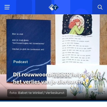
Podcast
Dit rouwwoordenboek helpt je bij
het verlies van je dierbaren
foto:
Babet te Winkel / Verlieskunst