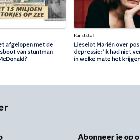
Kunststof
het afgelopen met de
Lieselot Mariën over pos
jesboot van stuntman
depressie: 'Ik had niet v
McDonald?
in welke mate het krijge
een kind je existentieel 
raken'
er
o
Abonneer je op o