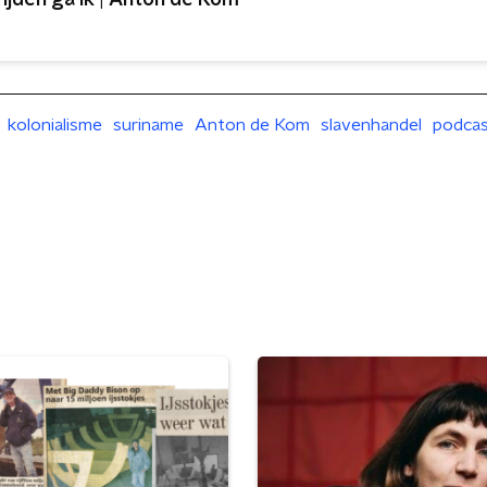
rijden ga ik | Anton de Kom
kolonialisme
suriname
Anton de Kom
slavenhandel
podca