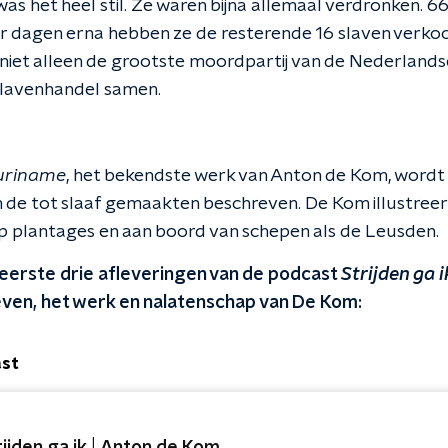
s het heel stil. Ze waren bijna allemaal verdronken. 6
 dagen erna hebben ze de resterende 16 slaven verkoch
t niet alleen de grootste moordpartij van de Nederlands
slavenhandel samen.
Suriname
, het bekendste werk van Anton de Kom, wordt 
n de tot slaaf gemaakten beschreven. De Kom illustree
 plantages en aan boord van schepen als de Leusden.
 eerste drie afleveringen van de podcast
Strijden ga i
leven, het werk en nalatenschap van De Kom:
ast