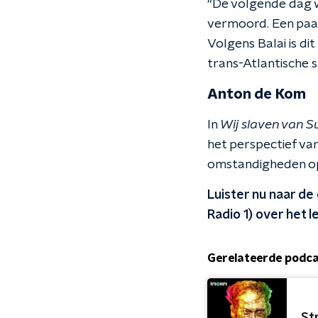
“De volgende dag wa
vermoord. Een paar
Volgens Balai is di
trans-Atlantische 
Anton de Kom
In
Wij slaven van 
het perspectief va
omstandigheden op
Luister nu naar de
Radio 1) over het 
Gerelateerde podc