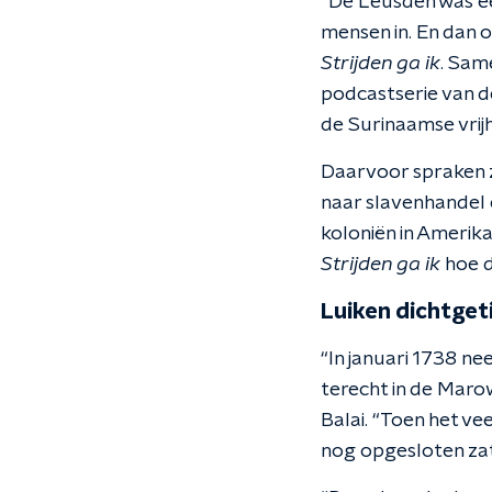
“De Leusden was ee
mensen in. En dan o
Strijden ga ik
. Sam
podcastserie van d
de Surinaamse vrij
Daarvoor spraken z
naar slavenhandel 
koloniën in Amerik
Strijden ga ik
hoe d
Luiken dichtge
“In januari 1738 n
terecht in de Marowi
Balai. “Toen het v
nog opgesloten zat