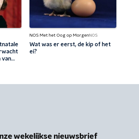
NOS Met het Oog op Morgen
NOS
tnatale
Wat was er eerst, de kip of het
erwacht
ei?
n van
kan
nze wekelijkse nieuwsbrief