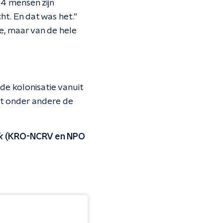
64 mensen zijn
t. En dat was het.”
e, maar van de hele
de kolonisatie vanuit
rt onder andere de
k
(KRO-NCRV en NPO