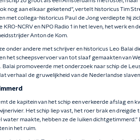
n schip zo groot als een Amsterdams metrostel, maar
ok nog aan elkaar geketend”, vertelt historicus Tim St
en met collega-historicus Paul de Jong verdiepte hij zic
e KRO-NCRV en NPO Radio 1 in het leven, het werk en d
heidsstrijder Anton de Kom.
e onder andere met schrijver en historicus Leo Balai d
en het scheepsvervoer van tot slaaf gemaakten van We
a. Balai promoveerde met onderzoek naar schip de Leusd
at verhaal de gruwelijkheid van de Nederlandse slavenh
timmerd
eemt de kapitein van het schip een verkeerde afslag en
jnerivier. Het schip liep vast, het roer brak en dreigde 
eel water maakte, hebben ze de luiken dichtgetimmerd.” 
en in het ruim.