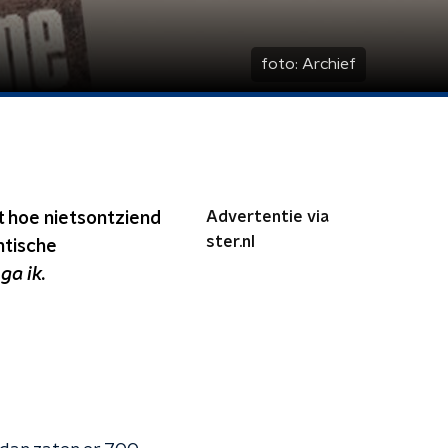
foto:
Archief
Advertentie via
t hoe nietsontziend
ster.nl
ntische
ga ik.