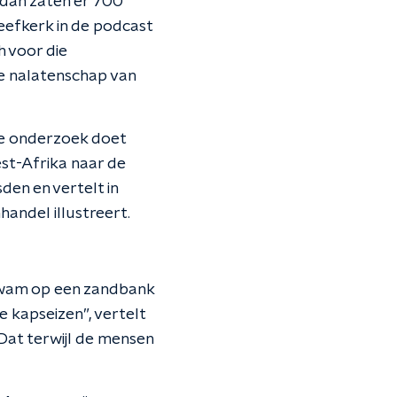
 dan zaten er 700
reefkerk in de podcast
h voor die
e nalatenschap van
ie onderzoek doet
st-Afrika naar de
en en vertelt in
andel illustreert.
 kwam op een zandbank
te kapseizen”, vertelt
Dat terwijl de mensen