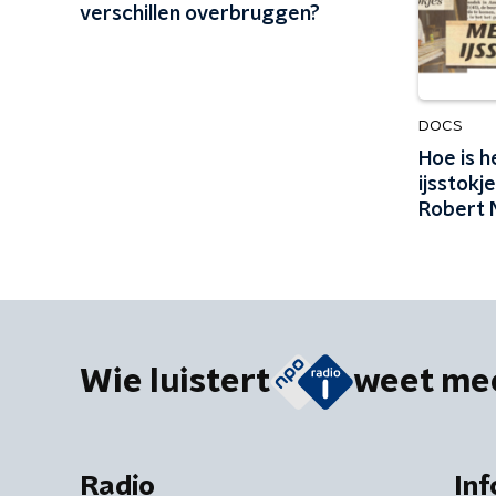
verschillen overbruggen?
DOCS
Hoe is 
ijsstok
Robert 
Wie luistert
weet me
Radio
Inf