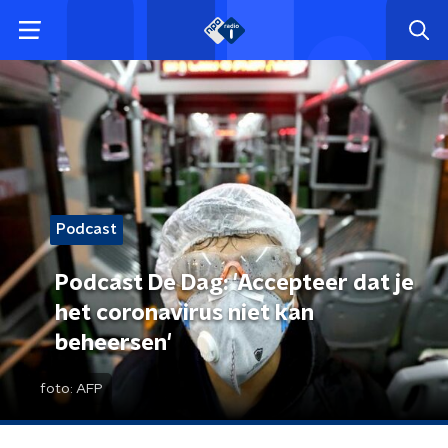
Podcast
Podcast De Dag: 'Accepteer dat je
het coronavirus niet kan
beheersen'
foto:
AFP