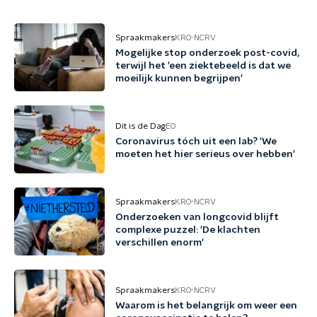
Spraakmakers
KRO-NCRV
Mogelijke stop onderzoek post-covid,
terwijl het 'een ziektebeeld is dat we
moeilijk kunnen begrijpen'
Dit is de Dag
EO
Coronavirus tóch uit een lab? 'We
moeten het hier serieus over hebben'
Spraakmakers
KRO-NCRV
Onderzoeken van longcovid blijft
complexe puzzel: 'De klachten
verschillen enorm'
Spraakmakers
KRO-NCRV
Waarom is het belangrijk om weer een