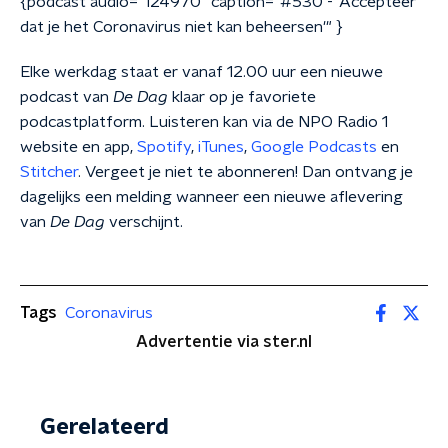
{podcast audio="124970" caption="#530 - 'Accepteer
dat je het Coronavirus niet kan beheersen'" }
Elke werkdag staat er vanaf 12.00 uur een nieuwe
podcast van
De Dag
klaar op je favoriete
podcastplatform. Luisteren kan via de NPO Radio 1
website en app,
Spotify
,
iTunes
,
Google Podcasts
en
Stitcher
. Vergeet je niet te abonneren! Dan ontvang je
dagelijks een melding wanneer een nieuwe aflevering
van
De Dag
verschijnt.
Tags
Coronavirus
Advertentie via ster.nl
Gerelateerd