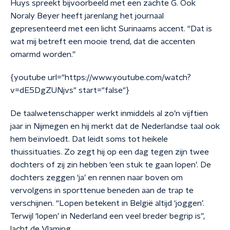
Huys spreekt bijvoorbeeld met een zachte G. Ook
Noraly Beyer heeft jarenlang het journaal
gepresenteerd met een licht Surinaams accent. “Dat is
wat mij betreft een mooie trend, dat die accenten
omarmd worden.”
{youtube url="https://www.youtube.com/watch?
v=dE5DgZUNjvs" start="false"}
De taalwetenschapper werkt inmiddels al zo’n vijftien
jaar in Nijmegen en hij merkt dat de Nederlandse taal ook
hem beïnvloedt. Dat leidt soms tot heikele
thuissituaties. Zo zegt hij op een dag tegen zijn twee
dochters of zij zin hebben ‘een stuk te gaan lopen’. De
dochters zeggen ‘ja’ en rennen naar boven om
vervolgens in sporttenue beneden aan de trap te
verschijnen. “Lopen betekent in België altijd ‘joggen’.
Terwijl ‘lopen’ in Nederland een veel breder begrip is”,
lacht de Vlaming.