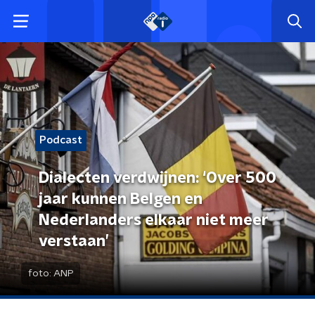
Podcast
Dialecten verdwijnen: ‘Over 500
jaar kunnen Belgen en
Nederlanders elkaar niet meer
verstaan’
foto:
ANP