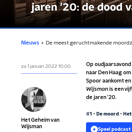
jaren '20: de dood 
Nieuws
De meest geruchtmakende moordzaa
Op oudjaarsavond 
za 1 januari 2022
10:00
naar Den Haag om bi
Spoor aankomt en 
Wijsman
is een vi
de jaren '20.
#1 - De moord
-
Het
Het Geheim van
Wijsman
Speel podcast