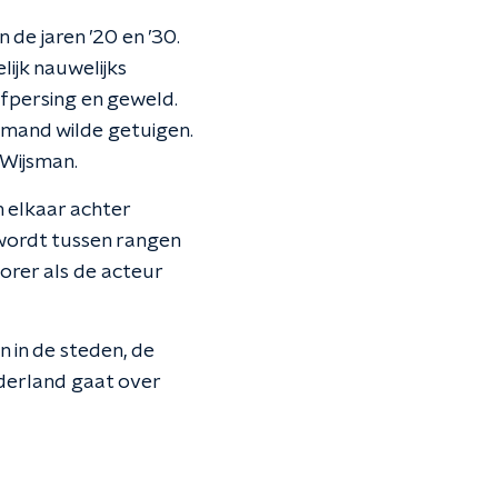
de jaren ’20 en ’30.
ijk nauwelijks
fpersing en geweld.
emand wilde getuigen.
 Wijsman.
 elkaar achter
wordt tussen rangen
orer als de acteur
n in de steden, de
ederland gaat over