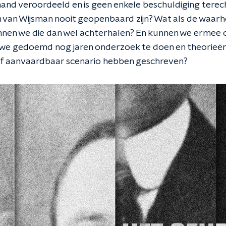
emand veroordeeld en is geen enkele beschuldiging terec
an Wijsman nooit geopenbaard zijn? Wat als de waarhei
nen we die dan wel achterhalen? En kunnen we ermee o
zijn we gedoemd nog jaren onderzoek te doen en theorieë
lf aanvaardbaar scenario hebben geschreven?