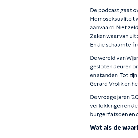
De podcast gaat ov
Homoseksualiteit w
aanvaard. Niet zel
Zaken waarvan uit 
En die schaamte fr
De wereld van Wijs
gesloten deuren o
en standen. Tot zi
Gerard Vrolik en he
De vroege jaren ’20
verlokkingen en de
burgerfatsoen en d
Wat als de waarh