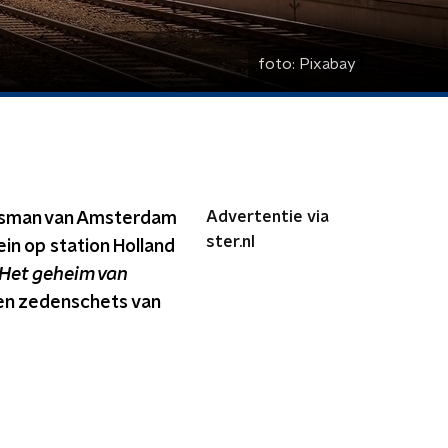
foto:
Pixabay
Advertentie via
ijsman van Amsterdam
ster.nl
ein op station Holland
Het geheim van
een zedenschets van