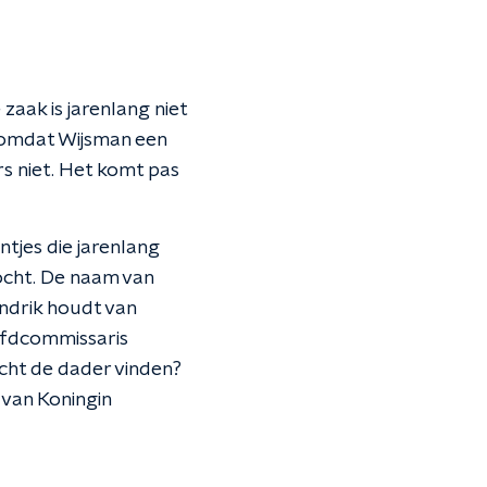
aak is jarenlang niet
 omdat Wijsman een
rs niet. Het komt pas
tjes die jarenlang
ocht. De naam van
ndrik houdt van
ofdcommissaris
echt de dader vinden?
 van Koningin