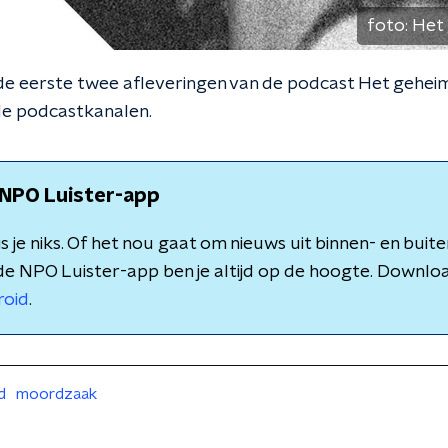
foto:
Het 
de eerste twee afleveringen van de podcast Het geheim
de podcastkanalen.
NPO Luister-app
 je niks. Of het nou gaat om nieuws uit binnen- en buite
de NPO Luister-app ben je altijd op de hoogte. Downlo
roid
.
d
moordzaak