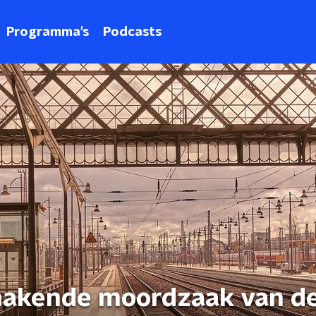
Programma's
Podcasts
akende moordzaak van d