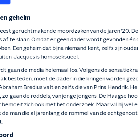
een geheim
meest geruchtmakende moordzaken van de jaren ’20. De z
s af te slaan. Omdat er geen dader wordt gevonden én
bben. Een geheim dat bijna niemand kent, zelfs zijn oude
buiten. Jacques is homoseksueel.
dt gaan de media helemaal los. Volgens de sensatiekran
ak besteden, moet de dader in die kringen worden gez
raham Bredius valt en zelfs die van Prins Hendrik. He
, zo gaan de roddels, van jonge jongens. De Haagse ho
t bemoeit zich ook met het onderzoek. Maar wil hij wel 
ls de man die al jarenlang de rommel van de echtgenoot
t.
oord