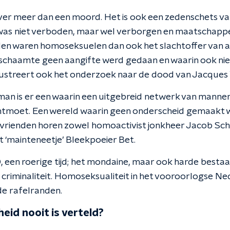
er meer dan een moord. Het is ook een zedenschets van 
as niet verboden, maar wel verborgen en maatschappel
den waren homoseksuelen dan ook het slachtoffer van a
schaamte geen aangifte werd gedaan en waarin ook ni
ustreert ook het onderzoek naar de dood van Jacques
man is er een waarin een uitgebreid netwerk van mannen
ntmoet. Een wereld waarin geen onderscheid gemaakt 
jn vrienden horen zowel homoactivist jonkheer Jacob Sch
t ‘mainteneetje’ Bleekpoeier Bet.
, een roerige tijd; het mondaine, maar ook harde bestaa
 criminaliteit. Homoseksualiteit in het vooroorlogse N
e rafelranden.
eid nooit is verteld?