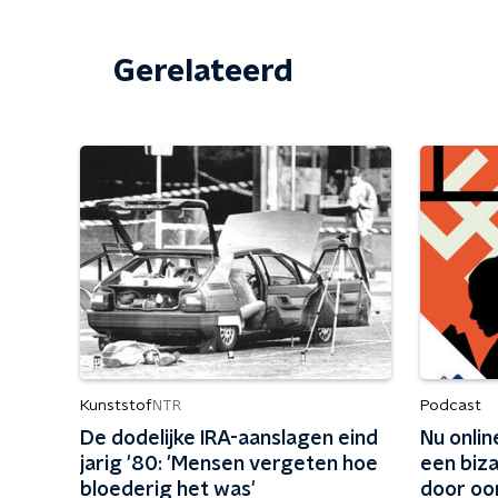
Gerelateerd
Kunststof
Podcast
NTR
De dodelijke IRA-aanslagen eind
Nu onlin
jarig '80: 'Mensen vergeten hoe
een biza
bloederig het was'
door oo