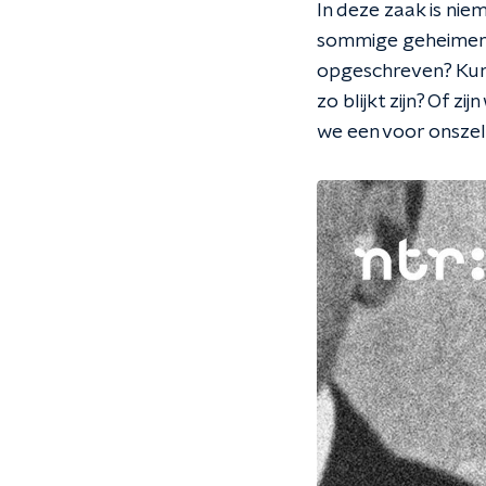
In deze zaak is ni
sommige geheimen v
opgeschreven? Kun
zo blijkt zijn? Of 
we een voor onsze